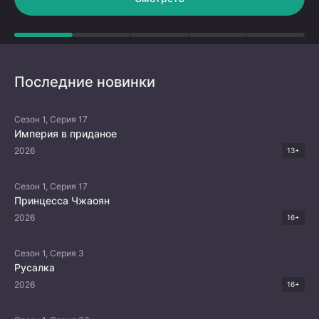
репутацией, он создаёт учебную группу, чтобы
предмет всеобщего восхищения в школе,
подготовиться к вступительным экзаменам в
очаровал её настолько, что она без
колледж.
Последние новинки
Сезон 1, Серия 17
Империя в приданое
2026
13+
Сезон 1, Серия 17
Принцесса Чжаоян
2026
16+
Сезон 1, Серия 3
Русалка
2026
16+