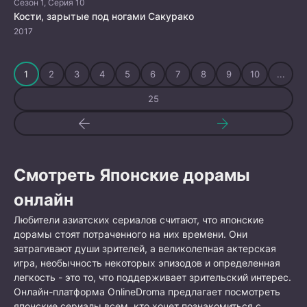
Сезон 1, Серия 10
Кости, зарытые под ногами Сакурако
2017
1
2
3
4
5
6
7
8
9
10
...
25
Смотреть Японские дорамы
онлайн
Любители азиатских сериалов считают, что японские
дорамы стоят потраченного на них времени. Они
затрагивают души зрителей, а великолепная актерская
игра, необычность некоторых эпизодов и определенная
легкость - это то, что поддерживает зрительский интерес.
Онлайн-платформа OnlineDroma предлагает посмотреть
японские сериалы всем, кто хочет познакомиться с