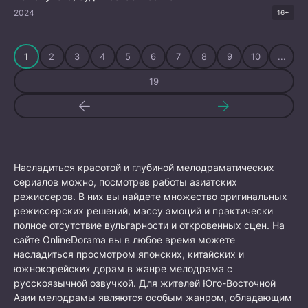
2024
16+
1
2
3
4
5
6
7
8
9
10
...
19
Насладиться красотой и глубиной мелодраматических
сериалов можно, посмотрев работы азиатских
режиссеров. В них вы найдете множество оригинальных
режиссерских решений, массу эмоций и практически
полное отсутствие вульгарности и откровенных сцен. На
сайте OnlineDorama вы в любое время можете
насладиться просмотром японских, китайских и
южнокорейских дорам в жанре мелодрама с
русскоязычной озвучкой. Для жителей Юго-Восточной
Азии мелодрамы являются особым жанром, обладающим