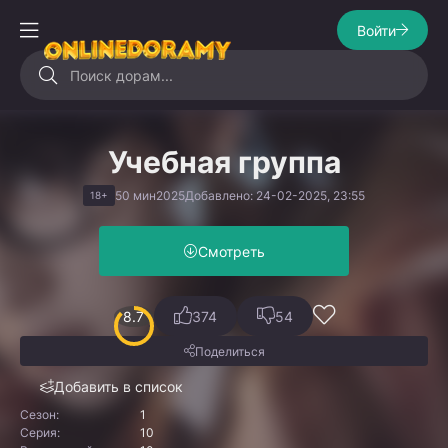
Войти
Учебная группа
50 мин
2025
Добавлено: 24-02-2025, 23:55
18+
Смотреть
8.7
374
54
Поделиться
Добавить в список
Сезон:
1
Серия:
10