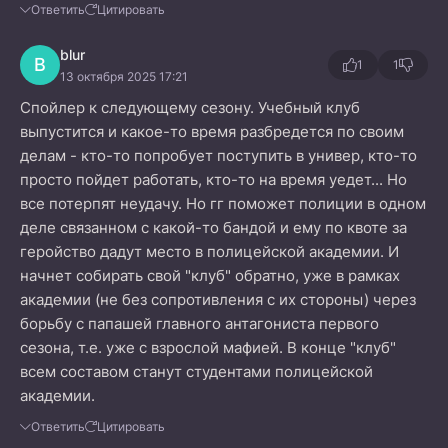
Ответить
Цитировать
blur
B
1
1
13 октября 2025 17:21
Спойлер к следующему сезону. Учебный клуб
выпустится и какое-то время разбредется по своим
делам - кто-то попробует поступить в универ, кто-то
просто пойдет работать, кто-то на время уедет... Но
все потерпят неудачу. Но гг поможет полиции в одном
деле связанном с какой-то бандой и ему по квоте за
геройство дадут место в полицейской академии. И
начнет собирать свой "клуб" обратно, уже в рамках
академии (не без сопротивления с их стороны) через
борьбу с папашей главного антагониста первого
сезона, т.е. уже с взрослой мафией. В конце "клуб"
всем составом станут студентами полицейской
академии.
Ответить
Цитировать