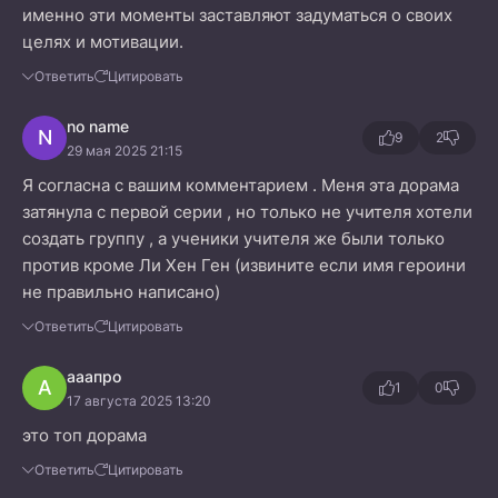
именно эти моменты заставляют задуматься о своих
целях и мотивации.
Ответить
Цитировать
no name
N
9
2
29 мая 2025 21:15
Я согласна с вашим комментарием . Меня эта дорама
затянула с первой серии , но только не учителя хотели
создать группу , а ученики учителя же были только
против кроме Ли Хен Ген (извините если имя героини
не правильно написано)
Ответить
Цитировать
ааапро
А
1
0
17 августа 2025 13:20
это топ дорама
Ответить
Цитировать