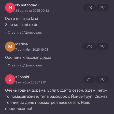
No not today ⁷
N
2
1
24 августа 2025 00:13
Do re mi fa so la si
Si lo so fa mi re do
Ответить
Цитировать
Madina
M
0
1
7 сентября 2025 19:03
Ооочень классная дораа
Ответить
Цитировать
s2oopid
S
1
0
3 октября 2025 19:01
Очень годная дорама. Если будет 2 сезон, ждем чего-
то помасштабнее, типа разборок с Йонбэ Груп. Сюжет
топчик, за день просмотрел весь сезон. Надо
продолжение!