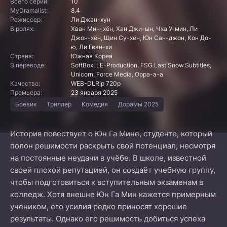
Всего серий:
10
MyDramalist:
8.4
Режиссер:
Ли Джан-хун
В ролях:
Хван Мин-хён, Хан Джи-ын, Чха У-мин, Ли
Джон-хён, Щин Су-хён, Юн Сан-джон, Кон До-
ю, Ли Гван-хи
Страна:
Южная Корея
В переводе:
SoftBox, LE-Production, FSG Last Snow.Subtitles,
Unicorn, Force Media, Oppa-a-a
Качество:
WEB-DLRip 720p
Премьера:
23 января 2025
Боевик
Триллер
Комедия
Дорамы 2025
История повествует о Юн Га Мине, студенте, который
полон решимости раскрыть свой потенциал, несмотря
на постоянные неудачи в учёбе. В школе, известной
своей плохой репутацией, он создаёт учебную группу,
чтобы подготовиться к вступительным экзаменам в
колледж. Хотя внешне Юн Га Мин кажется примерным
учеником, его усилия редко приносят хорошие
результаты. Однако его решимость добиться успеха