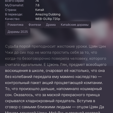
Всего серий:
74
MyDramalist:
7.6
Страна:
Китай
В переводе:
Amazing Dubbing
Качество:
WEB-DLRip 720p
Романтика
Фэнтези
Драма
Китайские дорамы
Дорамы 2025
Судьба порой преподносит жестокие уроки. Цзян Цин
Чжи до сих пор не могла простить себя за то, что
когда-то безоговорочно поверила человеку, которого
считала идеальным. Е Цзюнь Лян, предмет всеобщего
восхищения в школе, очаровал её настолько, что она
без колебаний передала ему мамино наследство —
контрольный пакет акций процветающей компании.
То, что произошло дальше, напоминало кошмарный
сон. Оказалось, что за маской прекрасного принца
скрывался хладнокровный предатель. Вступив в
сговор с самыми близкими людьми — отцом Цзян Да
Мином, мачехой Цзинь Мэй Янь и сводной сестрой