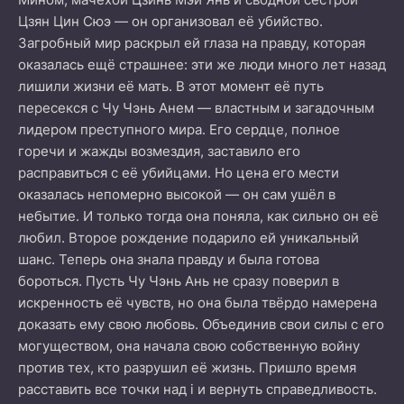
Цзян Цин Сюэ — он организовал её убийство.
Загробный мир раскрыл ей глаза на правду, которая
оказалась ещё страшнее: эти же люди много лет назад
лишили жизни её мать. В этот момент её путь
пересекся с Чу Чэнь Анем — властным и загадочным
лидером преступного мира. Его сердце, полное
горечи и жажды возмездия, заставило его
расправиться с её убийцами. Но цена его мести
оказалась непомерно высокой — он сам ушёл в
небытие. И только тогда она поняла, как сильно он её
любил. Второе рождение подарило ей уникальный
шанс. Теперь она знала правду и была готова
бороться. Пусть Чу Чэнь Ань не сразу поверил в
искренность её чувств, но она была твёрдо намерена
доказать ему свою любовь. Объединив свои силы с его
могуществом, она начала свою собственную войну
против тех, кто разрушил её жизнь. Пришло время
расставить все точки над i и вернуть справедливость.