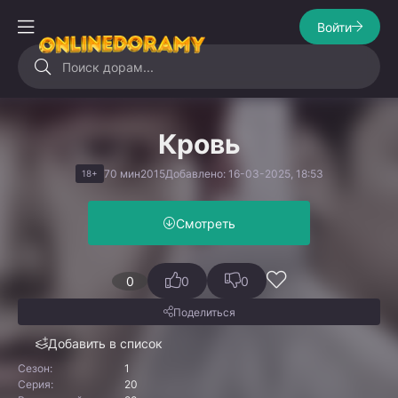
Войти
Кровь
70 мин
2015
Добавлено: 16-03-2025, 18:53
18+
Смотреть
0
0
0
Поделиться
Добавить в список
Сезон:
1
Серия:
20