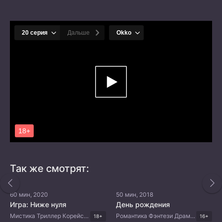
Так же смотрят:
60 мин, 2020
50 мин, 2018
Игра: Ниже нуля
День рождения
Мистика Триллер Корейские дорамы
Романтика Фэнтези Драма Тайские дорамы
18+
16+