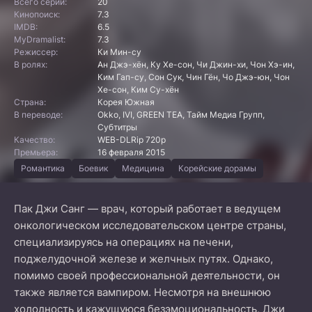
Всего серий:
20
Кинопоиск:
7.3
IMDB:
6.5
MyDramalist:
7.3
Режиссер:
Ки Мин-су
В ролях:
Ан Джэ-хён, Ку Хе-сон, Чи Джин-хи, Чон Хэ-ин,
Ким Гап-су, Сон Сук, Чин Гён, Чо Джэ-юн, Чон
Хе-сон, Ким Су-хён
Страна:
Корея Южная
В переводе:
Okko, IVI, GREEN TEA, Тайм Медиа Групп,
Субтитры
Качество:
WEB-DLRip 720p
Премьера:
16 февраля 2015
Романтика
Боевик
Медицина
Корейские дорамы
Пак Джи Санг — врач, который работает в ведущем
онкологическом исследовательском центре страны,
специализируясь на операциях на печени,
поджелудочной железе и желчных путях. Однако,
помимо своей профессиональной деятельности, он
также является вампиром. Несмотря на внешнюю
холодность и кажущуюся безэмоциональность, Джи