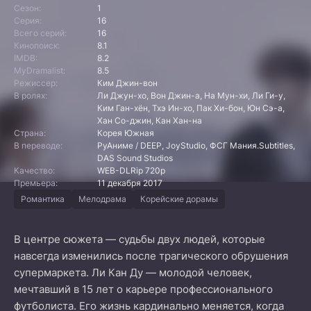
Сезон:
1
Серия:
16
Всего серий:
16
Кинопоиск:
8.1
IMDB:
8.2
MyDramalist:
8.5
Режиссер:
Ким Джин-вон
В ролях:
Ли Джун-хо, Вон Джин-а, На Мун-хи, Ли Ги-у,
Ким Ган-хён, Тхэ Ин-хо, Пак Хи-бон, Юн Сэ-а,
Хан Со-джин, Кан Хан-на
Страна:
Корея Южная
В переводе:
РуАниме / DEEP, JoyStudio, ФСГ Мания.Subtitles,
DAS Sound Studios
Качество:
WEB-DLRip 720p
Премьера:
11 декабря 2017
Романтика
Мелодрама
Корейские дорамы
В центре сюжета — судьбы двух людей, которые
навсегда изменились после трагического обрушения
супермаркета. Ли Кан Ду — молодой человек,
мечтавший в 15 лет о карьере профессионального
футболиста. Его жизнь кардинально меняется, когда