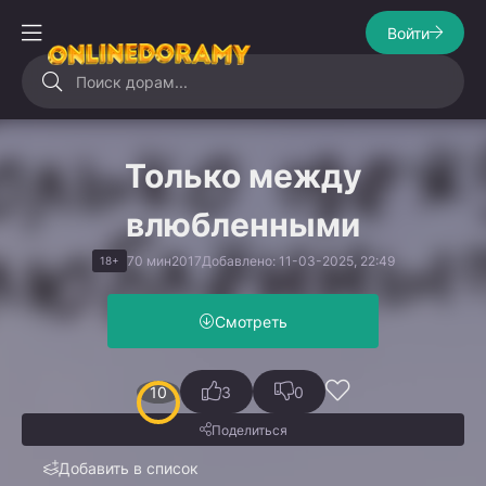
Войти
Только между
влюбленными
70 мин
2017
Добавлено: 11-03-2025, 22:49
18+
Смотреть
10
3
0
Поделиться
Добавить в список