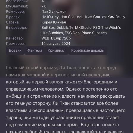
Всего серий:
4
MyDramalist:
7.6
Режиссер:
Пак Хун-джон
В ролях:
Чо Юн-су, Чха Сын-вон, Ким Сон-хо, Ким Ган-у
Страна:
Корея Южная
В переводе:
SoftBox, DubLik.Tv, MKStudio, FSG The Witch's
Hut.Subtitles, FSG Dark Place.Subtitles
Качество:
WEB-DLRip 720p
Премьера:
14 августа 2024
Боевик
Фэнтези
Криминал
Корейские дорамы
Главный герой дорамы, Ли Тхан, предстает перед
нами как молодой и перспективный наследник,
который на первый взгляд кажется благородным и
справедливым человеком. Однако постепенно его
амбиции и стремление к власти начинают раскрывать
его темную сторону. Ли Тхан становится всё более
властным и беспощадным, превращаясь в настоящего
тирана, чьи методы управления и правления ставят
под сомнение моральные нормы. В центре сюжета
находится борьба за власть, где каждый ход и каждая