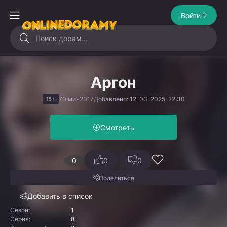
Войти
Аргон
70 мин
2017
Добавлено: 12-03-2025, 22:30
15+
Смотреть
0
0
0
Поделиться
Добавить в список
Сезон:
1
Серия:
8