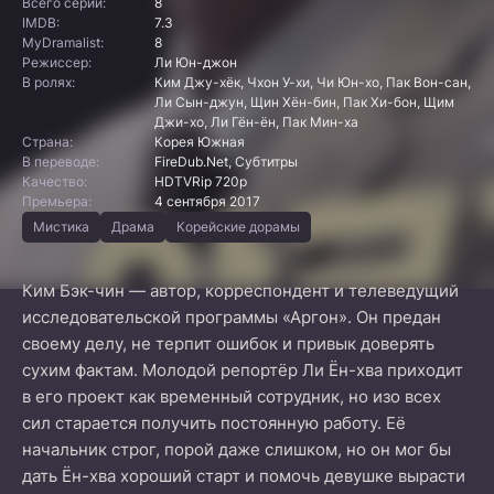
Всего серий:
8
IMDB:
7.3
MyDramalist:
8
Режиссер:
Ли Юн-джон
В ролях:
Ким Джу-хёк, Чхон У-хи, Чи Юн-хо, Пак Вон-сан,
Ли Сын-джун, Щин Хён-бин, Пак Хи-бон, Щим
Джи-хо, Ли Гён-ён, Пак Мин-ха
Страна:
Корея Южная
В переводе:
FireDub.Net, Субтитры
Качество:
HDTVRip 720p
Премьера:
4 сентября 2017
Мистика
Драма
Корейские дорамы
Ким Бэк-чин — автор, корреспондент и телеведущий
исследовательской программы «Аргон». Он предан
своему делу, не терпит ошибок и привык доверять
сухим фактам. Молодой репортёр Ли Ён-хва приходит
в его проект как временный сотрудник, но изо всех
сил старается получить постоянную работу. Её
начальник строг, порой даже слишком, но он мог бы
дать Ён-хва хороший старт и помочь девушке вырасти