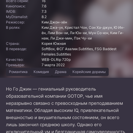
Всего серий:
16
Кинопоиск:
7.6
IMDB:
7.3
MyDramalist:
8.2
Режиссер:
Ким Джон-хён
В ролях:
Ким Джэ-ук, Кристал Чон, Сон Ха-джун, Ю Ин-
ён, Лим Вон-хи, Ли Юн-хи, Мун Со-юн, Ким Ги-
нам, Ли Джи-мин, Пэк Чу-хи
Страна:
Корея Южная
В переводе:
SoftBox, ФСГ Азалии.Subtitles, FSG Baddest
Females.Subtitles
Качество:
WEB-DLRip 720p
Премьера:
7 марта 2022
Романтика
Комедия
Драма
Корейские дорамы
Но Го Джин — гениальный руководитель
образовательной компании GOTOP, чье имя
неразрывно связано с превосходным преподаванием
математики. Обладая высоким IQ, привлекательной
внешностью и внушительным состоянием, он всего
лишь закончил среднюю школу. Однако его
исключительный ум и безграничная самоуверенность