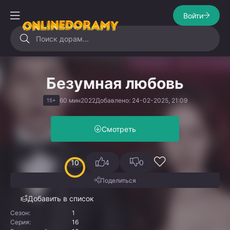
Войти
Безумная любовь
60 мин
2022
Добавлено: 24-02-2025, 21:09
15+
Смотреть
10
4
0
Поделиться
Добавить в список
Сезон:
1
Серия:
16