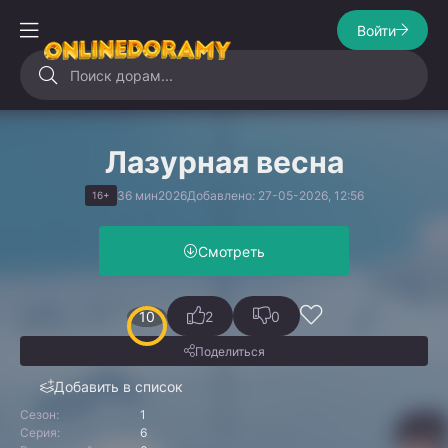
Войти
Лазурная весна
36 мин
2026
Добавлено: 27-05-2026, 12:56
16+
Смотреть
10
2
0
Поделиться
Добавить в список
Сезон:
1
Серия:
6