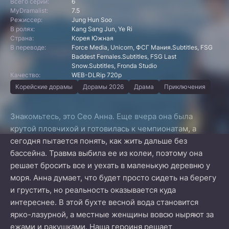
Всего серий:
6
MyDramalist:
7.5
Режиссер:
Jung Hun Soo
В ролях:
Kang Sang Jun, Ye Ri
Страна:
Корея Южная
В переводе:
Force Media, Unicorn, ФСГ Мания.Subtitles, FSG
Baddest Females.Subtitles, FSG Last
Snow.Subtitles, Fronda Studio
Качество:
WEB-DLRip 720p
Корейские дорамы
Дорамы 2026
Драма
Приключения
Знакомьтесь, это Сео Анна. Еще вчера она была
крутой пловчихой и готовилась к чемпионатам, а
сегодня пытается понять, как жить дальше без
бассейна. Травма выбила ее из колеи, поэтому она
решает бросить все и уехать в маленькую деревню у
моря. Анна думает, что будет просто сидеть на берегу
и грустить, но реальность оказывается куда
интереснее. В этой бухте весной вода становится
ярко-лазурной, а местные женщины вовсю ныряют за
ежами и ракушками. Наша героиня решает