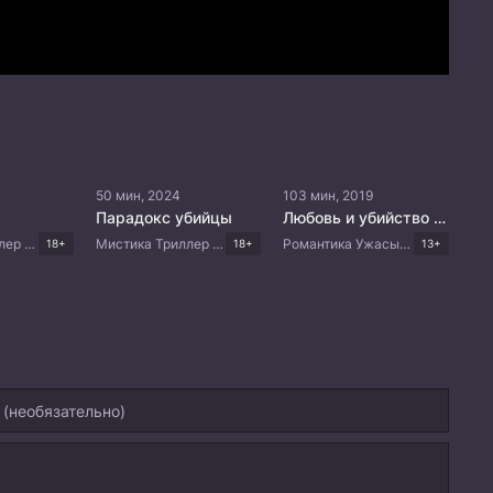
50 мин, 2024
103 мин, 2019
Парадокс убийцы
Любовь и убийство овечки и волка
Мистика Триллер Корейские дорамы
Мистика Триллер Комедия Корейские дорамы
Романтика Ужасы Триллер Японские дорамы
18+
18+
13+