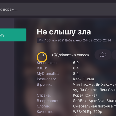
Не слышу зла
еть
103 мин
2021
Добавлено: 24-02-2025, 22:14
18+
10
Добавить в список
2
Кинопоиск:
6.9
IMDB:
6.4
MyDramalist:
8.4
Режиссер:
Квон О-сын
В ролях:
Чин Ги-джу, Ви Ха-джун
чу, Ли Сан-хи, Лим Сон
Страна:
Корея Южная
В переводе:
SoftBox, АрхиAsia, Stud
Слоган:
Смертельная погоня в 
Качество:
WEB-DLRip 720p