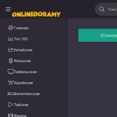
Главная
Смотр
Топ 100
Китайские
Японские
Тайваньские
Корейские
Филиппинские
Тайские
Жанры