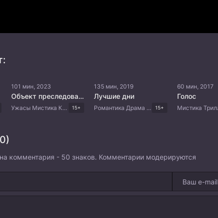
т:
101 мин, 2023
135 мин, 2019
60 мин, 2017
Объект преследования
Лучшие дни
Голос
Ужасы Мистика Криминал Триллер Корейские дорамы
Романтика Драма Китайские дорамы
15+
15+
0)
на комментария - 50 знаков. Комментарии модерируются