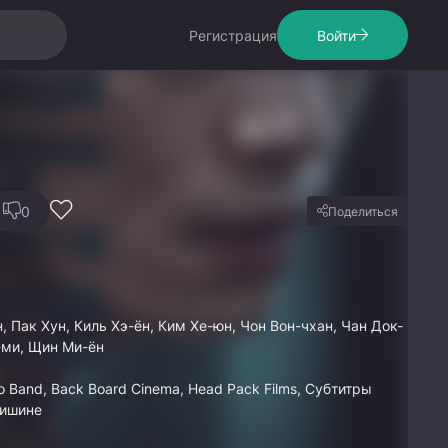
Регистрация
Войти
0
Поделиться
, Пак Хун, Киль Хэ-ён, Ким Хе-юн, Чон Вон-чхан, Чан Док-
-ми, Щин Ми-ён
io Band, Back Board Cinema, Head Pack Films, Субтитры
тишине