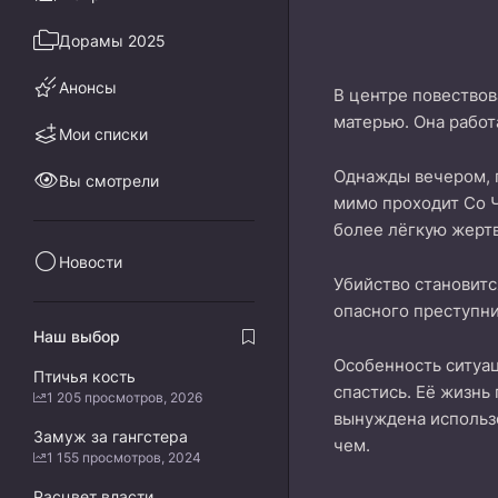
Дорамы 2025
Анонсы
В центре повествов
матерью. Она работ
Мои списки
Однажды вечером, п
Вы смотрели
мимо проходит Со Ч
более лёгкую жертв
Новости
Убийство становитс
опасного преступни
Наш выбор
Особенность ситуац
Птичья кость
спастись. Её жизнь
1 205 просмотров, 2026
вынуждена использо
Замуж за гангстера
чем.
1 155 просмотров, 2024
Расцвет власти