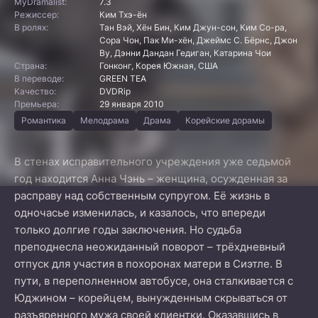
MyDramalist:
7.3
Режиссер:
Ким Тхэ-ён
В ролях:
Тан Вэй, Хён Бин, Ким Джун-сон, Ким Со-ра,
Сора Чон, Пак Ми-хён, Джеймс С. Бёрнс, Джон
Ву, Дэнни Дандан Гедиган, Катарина Чои
Страна:
Гонконг, Корея Южная, США
В переводе:
GREEN TEA
Качество:
DVDRip
Премьера:
29 января 2010
Романтика
Мелодрама
Драма
Корейские дорамы
В стенах исправительного учреждения уже седьмой
год находится Анна Чэнь – женщина, осужденная за
расправу над собственным супругом. Её жизнь в
одночасье изменилась, и казалось, что впереди
только долгие годы заключения. Но судьба
преподнесла неожиданный поворот – трёхдневный
отпуск для участия в похоронах матери в Сиэтле. В
пути, в переполненном автобусе, она сталкивается с
Юджином – корейцем, вынужденным скрываться от
разъяренного мужа своей клиентки. Оказавшись в