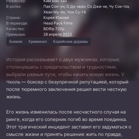
Режиссер:
Ким Бон-хан
В ролях:
Пак Сон-ун, О Дэ-хван, Со Джи-хе, Чу Сок-тхэ,
Хван Му-ён, Чон Су-гё
Страна:
Корея Южная
В переводе:
Head Pack Films
Качество:
BDRip 720p
Премьера:
28 апреля 2023
Боевик
Криминал
Корейские дорамы
История рассказывает о двух мужчинах, которые,
столкнувшись с предательством и трудностями,
выбрали разные пути, чтобы начать новую жизнь. У
Чхоль — боксер с безупречной репутацией, который
после тюремного заключения решил вести честную
жизнь.
Его жизнь изменилась после несчастного случая на
ринге, когда его соперник погиб во время поединка.
Этот трагический инцидент заставил его задуматься о
смысле жизни и принять решение жить по правде,