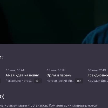
т:
45 мин, 2024
45 мин, 2018
60 мин, 2019
Амай идет на войну
Орлы и парень
Грандиозно
Романтика Исторический Боевик Китайские дорамы
Исторический Мистика Приключения Китайские дорамы
16+
16+
0)
на комментария - 50 знаков. Комментарии модерируются