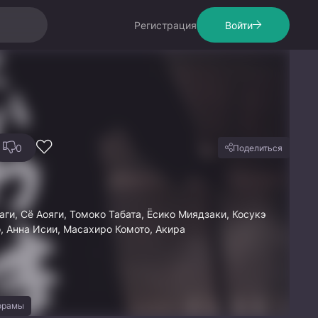
Регистрация
Войти
0
Поделиться
аги, Сё Аояги, Томоко Табата, Ёсико Миядзаки, Косукэ
, Анна Исии, Масахиро Комото, Акира
орамы