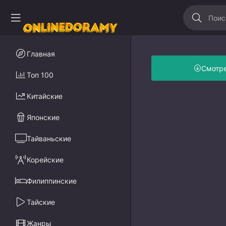
Главная
Смотр
Топ 100
Китайские
Японские
Тайваньские
Корейские
Филиппинские
Тайские
Жанры