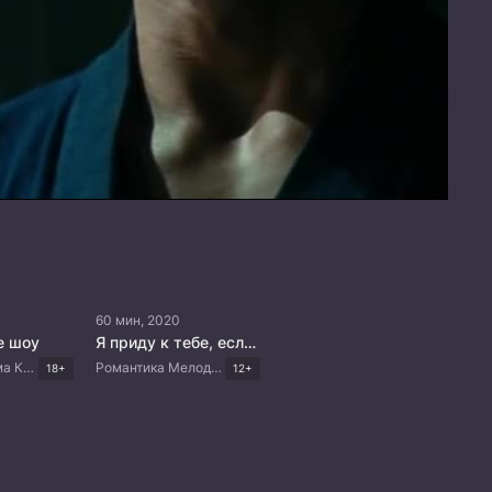
60 мин, 2020
е шоу
Я приду к тебе, если будет хорошая погода
Комедия Драма Корейские дорамы
Романтика Мелодрама Драма Корейские дорамы
18+
12+