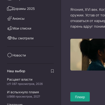
Дорамы 2025
Япония, XVI век. Ко
оружии. Устав от т
Анонсы
отказаться от карь
парень вдруг поним
Мои списки
Вы смотрели
Новости
Наш выбор
Расцвет власти
1 087 просмотров, 2026
И вспыхнуло пламя
868 просмотров, 202?
Плеер
Цветение