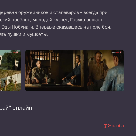
 деревни оружейников и сталеваров - всегда при
еский посёлок, молодой кузнец Госукэ решает
 Оды Нобунаги. Впервые оказавшись на поле боя,
ать пушки и мушкеты.
рай" онлайн
Жалоба