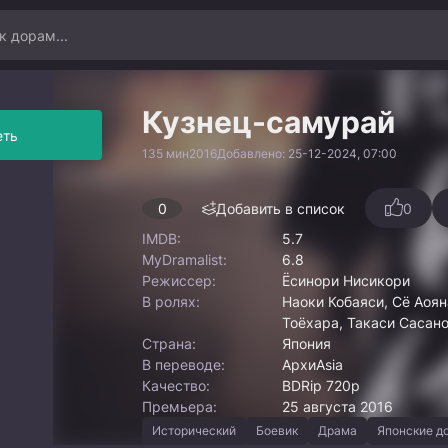
Кузнец-самурай
еть
135 мин
2016
Добавлено: 25-12-2024, 07:00
0
Добавить в список
0
IMDB:
5.7
MyDramalist:
6.8
Режиссер:
Ёсинори Нисикори
В ролях:
Наоки Кобаяси, Сё Аоян
Тоёхара, Такаси Сасано
Страна:
Япония
В переводе:
АрхиAsia
Качество:
BDRip 720p
Премьера:
25 августа 2016
Исторический
Боевик
Драма
Японские д