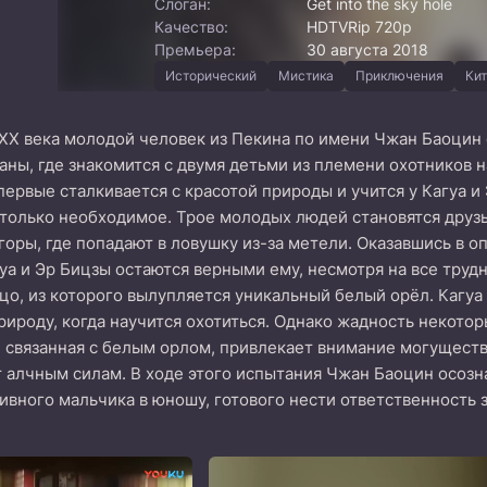
Слоган:
Get into the sky hole
Качество:
HDTVRip 720p
Премьера:
30 августа 2018
Исторический
Мистика
Приключения
Ки
 XX века молодой человек из Пекина по имени Чжан Баоцин 
аны, где знакомится с двумя детьми из племени охотников н
ервые сталкивается с красотой природы и учится у Кагуа и
 только необходимое. Трое молодых людей становятся друзь
горы, где попадают в ловушку из-за метели. Оказавшись в 
гуа и Эр Бицзы остаются верными ему, несмотря на все тру
цо, из которого вылупляется уникальный белый орёл. Кагуа
рироду, когда научится охотиться. Однако жадность некото
, связанная с белым орлом, привлекает внимание могущест
 алчным силам. В ходе этого испытания Чжан Баоцин осозн
ивного мальчика в юношу, готового нести ответственность з