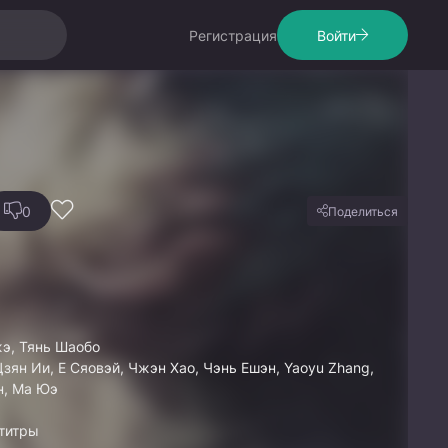
Регистрация
Войти
0
Поделиться
э, Тянь Шаобо
Цзян Ии, Е Сяовэй, Чжэн Хао, Чэнь Ешэн, Yaoyu Zhang,
н, Ма Юэ
титры