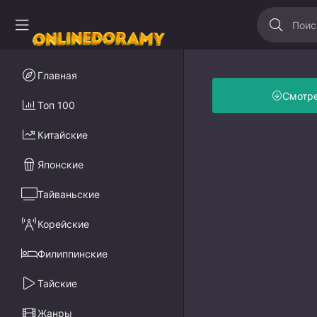
Главная
Смотр
Топ 100
Китайские
Японские
Тайваньские
Корейские
Филиппинские
Тайские
Жанры