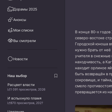
Дорамы 2025
Анонсы
Мои списки
В конце 80-х годов
северо-востоке стр
Вы смотрели
Городской юноша вп
нужно брать от неё
учителя в снежные 
Новости
находчивость, а Ка
находит орлиное яй
быть возвращён в п
Наш выбор
сокровище, и тайна
Расцвет власти
смело противостоят
1 091 просмотров, 2026
превращается из на
И вспыхнуло пламя
870 просмотров, 202?
Цветение