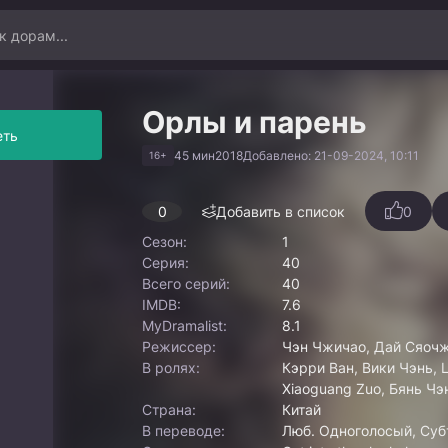
Орлы и парень
еть
45 мин
2018
Добавлено: 21-09-2024, 10:11
16+
0
Добавить в список
0
Сезон:
1
Серия:
40
Всего серий:
40
IMDB:
7.6
MyDramalist:
8.1
Режиссер:
Чэн Чжичао, Дай Сяочж
В ролях:
Кэрри Ван, Вики Чэнь, 
Xiaoguang Zuo, Бянь Чэ
Страна:
Китай
В переводе:
Люб. Одноголосый, Суб