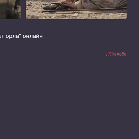
г орла" онлайн
Жалоба