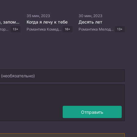
35 мин, 2023
30 мин, 2023
Пожалуйста, запомни меня
Когда я лечу к тебе
Десять лет
Романтика Исторический Фэнтези Триллер Китайские дорамы
Романтика Комедия Китайские дорамы
Романтика Мелодрама Китайские дорамы
13+
16+
13+
Отправить