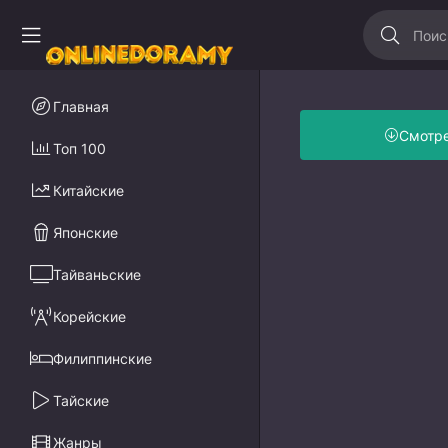
Главная
Смотр
Топ 100
Китайские
Японские
Тайваньские
Корейские
Филиппинские
Тайские
Жанры