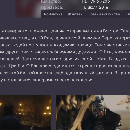
Качество:
HDTVRip 720p
Премьера:
16 июля 2019
Романтика
Фэнтези
Боевые искусства
Ки
дя северного племени Цинъян, отправляется на Восток. Там 
вал его отец, и с Ю Ран, принцессой племени Перо, которая
одых людей поступают в Академию принца. Там они сталкив
руг друга, они становятся близкими друзьями. Ю Ран, жизне
 юношей. Так начинается история их юной любви. Владыка 
чэн, Цзи Е и Ю Ран присоединяются к группе прославленных 
что за этой битвой кроется ещё один крупный заговор. В кр
у и становятся лидерами своего поколения!