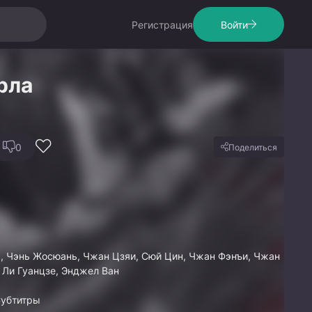
Регистрация
Войти
рла
0
Поделиться
, Чэнь Жосюань, Чжан Цзяи, Сюй Цин, Чжан Фэнъи, Чжан
 Ли Гуанцзе, Энджел Ван
Субтитры