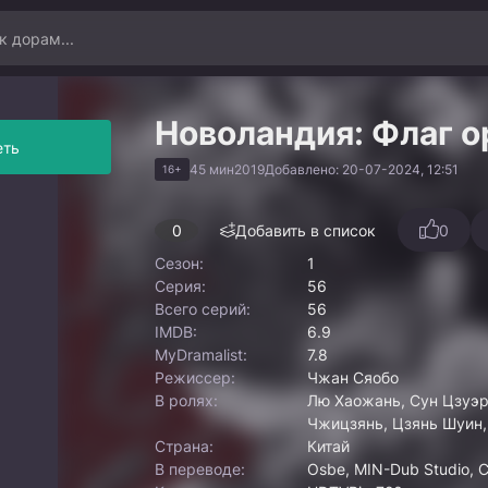
Новоландия: Флаг о
еть
45 мин
2019
Добавлено: 20-07-2024, 12:51
16+
0
Добавить в список
0
Сезон:
1
Серия:
56
Всего серий:
56
IMDB:
6.9
MyDramalist:
7.8
Режиссер:
Чжан Сяобо
В ролях:
Лю Хаожань, Сун Цзуэр
Чжицзянь, Цзянь Шуин,
Страна:
Китай
В переводе:
Osbe, MIN-Dub Studio, 