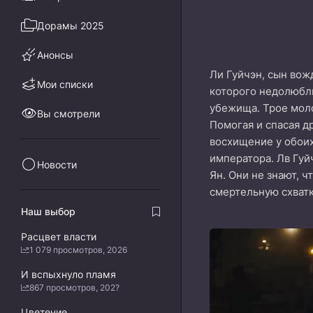
Дорамы 2025
Анонсы
Ли Гуйчэн, сын вож
Мои списки
которого недолюбли
убежища. Трое мол
Вы смотрели
Помогая и спасая д
восхищение у обоих
императора. Лв Гуй
Новости
Ян. Они не знают, 
смертельную схватк
Наш выбор
Расцвет власти
1 079 просмотров, 2026
И вспыхнуло пламя
867 просмотров, 202?
Цветение