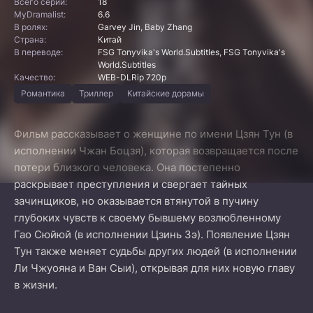
Всего серий:
18
MyDramalist:
6.6
В ролях:
Garvey Jin, Baby Zhang
Страна:
Китай
В переводе:
FSG Tonyvika's World.Subtitles, FSG Tonyvika's
World.Subtitles
Качество:
WEB-DLRip 720p
Романтика
Триллер
Китайские дорамы
Фильм рассказывает о женщине по имени Цзян Тун (в
исполнении Чжан Боцзя), которая возвращается после
потери близкого человека. Она постепенно
раскрывает преступления и свергает тайных
зачинщиков, но оказывается втянутой в пучину
глубоких чувств к своему бывшему возлюбленному
Гао Сюйюй (в исполнении Цзинь Зэ). Появление Цзян
Тун также меняет судьбы других людей (в исполнении
Ли Чжуояна и Ван Сыи), открывая для них новую главу
в жизни.