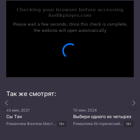
Так же смотрят:
45 мин, 2021
10 мин, 2024
Сы Тэн
Выбери одного из четырех
Романтика Фэнтези Мистика Китайские дорамы
Романтика Исторический Фэнтези Мистика Китайские дорамы
15+
16+