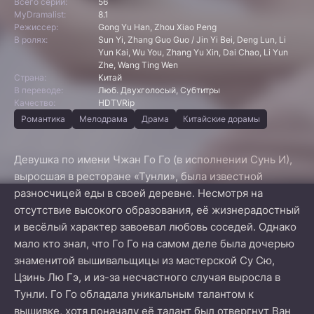
Всего серий:
56
MyDramalist:
8.1
Режиссер:
Gong Yu Han, Zhou Xiao Peng
В ролях:
Sun Yi, Zhang Guo Guo / Jin Yi Bei, Deng Lun, Li
Yun Kai, Wu You, Zhang Yu Xin, Dai Chao, Li Yun
Zhe, Wang Ting Wen
Страна:
Китай
В переводе:
Люб. Двухголосый, Субтитры
Качество:
HDTVRip
Романтика
Мелодрама
Драма
Китайские дорамы
Девушка по имени Чжан Го Го (в исполнении Сунь И),
выросшая в ресторане «Тунли», была известной
разносчицей еды в своей деревне. Несмотря на
отсутствие высокого образования, её жизнерадостный
и весёлый характер завоевал любовь соседей. Однако
мало кто знал, что Го Го на самом деле была дочерью
знаменитой вышивальщицы из мастерской Су Сю,
Цзинь Лю Гэ, и из-за несчастного случая выросла в
Тунли. Го Го обладала уникальным талантом к
вышивке, хотя поначалу её талант был отвергнут Ван