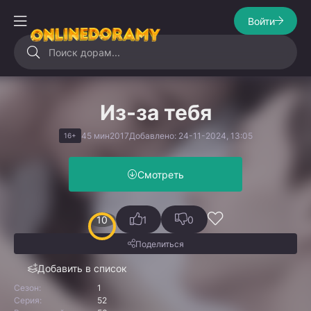
Войти
Из-за тебя
45 мин
2017
Добавлено: 24-11-2024, 13:05
16+
Смотреть
10
1
0
Поделиться
Добавить в список
Сезон:
1
Серия:
52