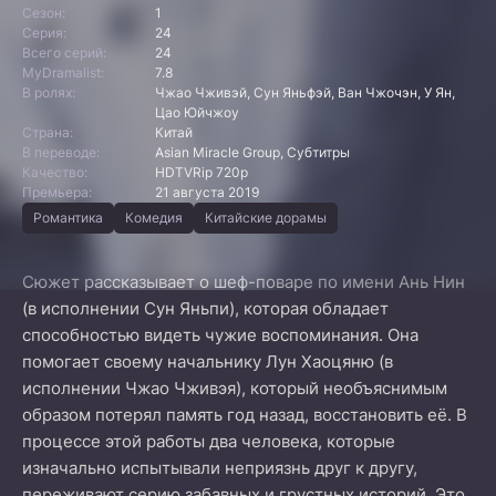
Сезон:
1
Серия:
24
Всего серий:
24
MyDramalist:
7.8
В ролях:
Чжао Чживэй, Сун Яньфэй, Ван Чжочэн, У Ян,
Цао Юйчжоу
Страна:
Китай
В переводе:
Asian Miracle Group, Субтитры
Качество:
HDTVRip 720p
Премьера:
21 августа 2019
Романтика
Комедия
Китайские дорамы
Сюжет рассказывает о шеф-поваре по имени Ань Нин
(в исполнении Сун Яньпи), которая обладает
способностью видеть чужие воспоминания. Она
помогает своему начальнику Лун Хаоцяню (в
исполнении Чжао Чживэя), который необъяснимым
образом потерял память год назад, восстановить её. В
процессе этой работы два человека, которые
изначально испытывали неприязнь друг к другу,
переживают серию забавных и грустных историй. Это