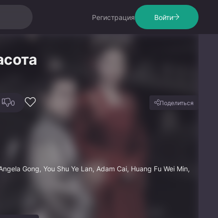
Регистрация
Войти
асота
0
Поделиться
Angela Gong, You Shu Ye Lan, Adam Cai, Huang Fu Wei Min,