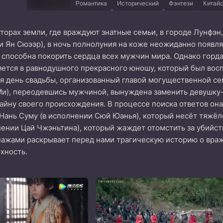
Романтика
Исторический
Фэнтези
Китай
торах земли, где враждуют знатные семьи, в городе Лунфэн
и Ян Сюээр), в ночь полнолуния на коже неожиданно появля
а способна покорить сердца всех мужчин мира. Однако горд
тся в равнодушного прекрасного юношу, который был воспи
 день свадьбы, организованный главой могущественной семь
Ми), переодевшись мужчиной, вынуждена заменить девушку-ф
тайну своего происхождения. В процессе поиска ответов она 
 Нань Суму (в исполнении Сюй Юанья), который несёт тяжёл
ении Цай Чжэньтина), который жаждет отомстить за убийст
ажами раскрывает перед нами трагическую историю о вражд
хность.