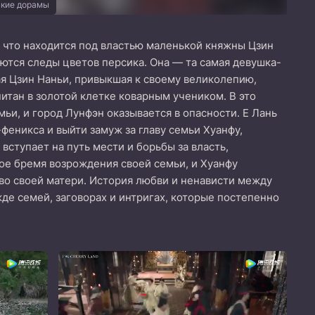
ские дорамы
, что находится под властью маленькой княжны Цзин
ются следы цветов персика. Она — та самая девушка-
ая Цзин Наньи, привыкшая к своему великолепию,
тан в золотой клетке коварным учеником. В это
и, и город Лунфэн оказывается в опасности. Е Лань
еникса и выйти замуж за главу семьи Хуанфу,
вступает на путь мести и борьбы за власть,
ое бремя возрождения своей семьи, и Хуанфу
во своей матери. История любви и ненависти между
е семей, заговорах и интригах, которые постепенно