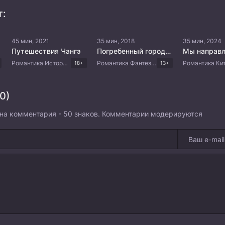
т:
45 мин, 2021
35 мин, 2018
35 мин, 2024
Путешествия Чангэ
Погребенный город: Сокрыть все огни
Романтика Исторический Боевик Китайские дорамы
Романтика Фэнтези Комедия Боевые искусства Китайские дорамы Драма
18+
13+
0)
на комментария - 50 знаков. Комментарии модерируются