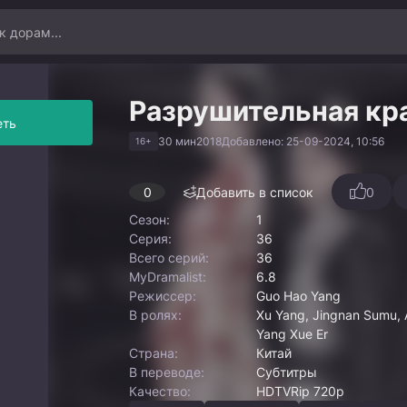
Разрушительная кр
еть
30 мин
2018
Добавлено: 25-09-2024, 10:56
16+
0
Добавить в список
0
Сезон:
1
Серия:
36
Всего серий:
36
MyDramalist:
6.8
Режиссер:
Guo Hao Yang
В ролях:
Xu Yang, Jingnan Sumu, 
Yang Xue Er
Страна:
Китай
В переводе:
Субтитры
Качество:
HDTVRip 720p