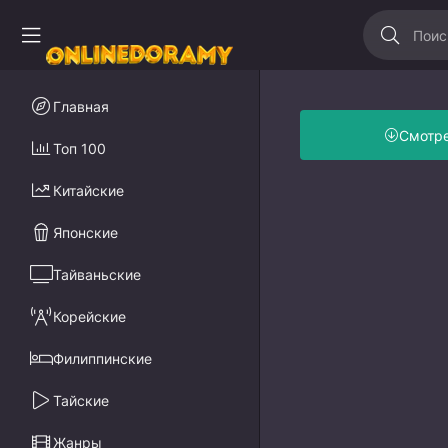
Главная
Смотр
Топ 100
Китайские
Японские
Тайваньские
Корейские
Филиппинские
Тайские
Жанры