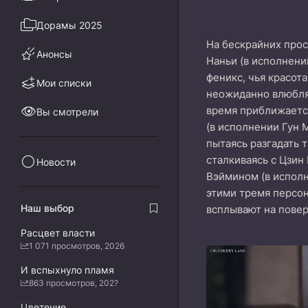
Дорамы 2025
На бескрайних прос
Анонсы
Наньи (в исполнени
феникс, чья красот
Мои списки
неожиданно влюбляе
время приближается
Вы смотрели
(в исполнении Гун 
пытаясь разгадать 
сталкиваясь с Цзин
Новости
Вэймином (в исполн
этими тремя персон
Наш выбор
всплывают на повер
Расцвет власти
1 071 просмотров, 2026
И вспыхнуло пламя
863 просмотров, 202?
Цветение