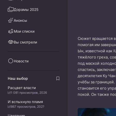
Дорамы 2025
Анонсы
Мои списки
Сюжет вращается в
Вы смотрели
помогая им заверши
Ын, известной как 
тяжёлого греха, со
Новости
под маской холодно
спастись, заключает
десятилетия Ку Чан
Наш выбор
учёбы за границей.
Расцвет власти
становится его упр
1 081 просмотров, 2026
покой. Он также по
И вспыхнуло пламя
867 просмотров, 202?
Цветение