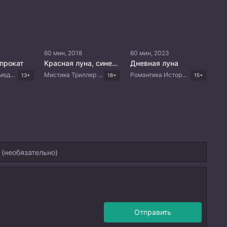
60 мин, 2018
60 мин, 2023
прокат
Красная луна, синее солнце
Дневная луна
Романтика Комедия Филиппинские дорамы
Мистика Триллер Драма Корейские дорамы
Романтика Исторический Фэнтези Триллер Корейские дорамы
13+
18+
15+
Отправить