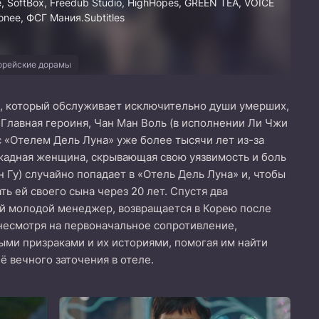
 SoftBox, Freedub Studio, HighHopes, GREEN TEA, VOICE
nee, ФСГ Мания.Subtitles
орейские дорамы
а, который обслуживает исключительно души умерших,
Главная героиня, Чан Ман Воль (в исполнении Ли Чжи
 с «Отелем Дель Луна» уже более тысячи лет из-за
 жадная женщина, скрывающая свою уязвимость и боль
н Гу) случайно попадает в «Отель Дель Луна» и, чтобы
ть ей своего сына через 20 лет. Спустя два
ый молодой менеджер, возвращается в Корею после
 несмотря на первоначальное сопротивление,
ными призраками и их историями, помогая им найти
ё вечного заточения в отеле.