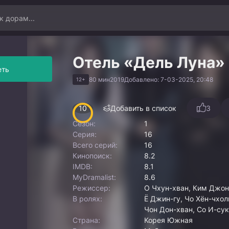
Отель «Дель Луна»
еть
80 мин
2019
Добавлено: 7-03-2025, 20:48
12+
10
Добавить в список
3
Сезон:
1
Серия:
16
Всего серий:
16
Кинопоиск:
8.2
IMDB:
8.1
MyDramalist:
8.6
Режиссер:
О Чхун-хван, Ким Джон
В ролях:
Ё Джин-гу, Чо Хён-чхол
Чон Дон-хван, Со И-сук
Страна:
Корея Южная