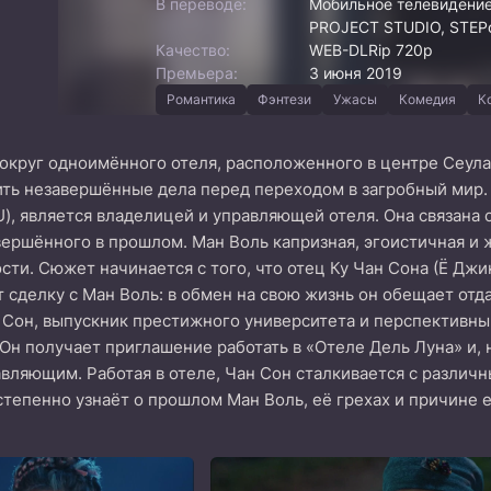
В переводе:
Мобильное телевидение,
PROJECT STUDIO, STEPo
Качество:
WEB-DLRip 720p
Премьера:
3 июня 2019
Романтика
Фэнтези
Ужасы
Комедия
К
округ одноимённого отеля, расположенного в центре Сеул
ть незавершённые дела перед переходом в загробный мир. 
IU), является владелицей и управляющей отеля. Она связана
вершённого в прошлом. Ман Воль капризная, эгоистичная и
сти. Сюжет начинается с того, что отец Ку Чан Сона (Ё Джи
 сделку с Ман Воль: в обмен на свою жизнь он обещает отда
 Сон, выпускник престижного университета и перспективн
 Он получает приглашение работать в «Отеле Дель Луна» и,
авляющим. Работая в отеле, Чан Сон сталкивается с различ
степенно узнаёт о прошлом Ман Воль, её грехах и причине е