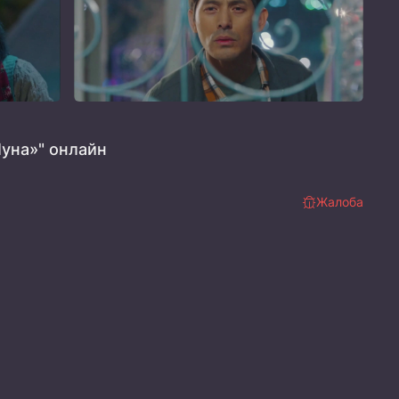
уна»" онлайн
Жалоба