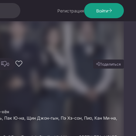
Регистрация
Войти
0
Поделиться
-хён
ь, Пак Ю-на, Щин Джон-гын, Пэ Хэ-сон, Пио, Кан Ми-на,