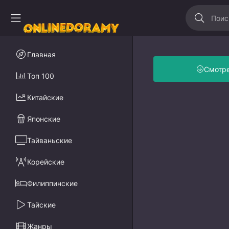
Главная
Смотр
Топ 100
Китайские
Японские
Тайваньские
Корейские
Филиппинские
Тайские
Жанры