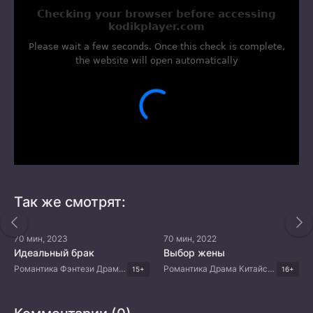
Так же смотрят:
70 мин, 2023
70 мин, 2022
Идеальный брак
Выбор жены
Романтика Фэнтези Драма Корейские дорамы
Романтика Драма Китайские дорамы
15+
16+