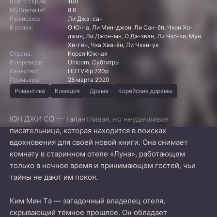
Всего серий:
100
MyDramalist:
8.6
Режиссер:
Ли Джэ-сан
В ролях:
О Юн-а, Ли Мин-джон, Ли Сан-ёп, Чхон Хо-
джин, Ли Джон-ын, О Дэ-хван, Ли Чхо-хи, Мун
Хи-гён, Чха Хва-ён, Ли Чхан-ук
Страна:
Корея Южная
В переводе:
Unicorn, Субтитры
Качество:
HDTVRip 720p
Премьера:
28 марта 2020
Романтика
Комедия
Драма
Корейские дорамы
ЮН ДЖИ СО — талантливая, но неудачливая
писательница, которая находится в поисках
вдохновения для своей новой книги. Она снимает
комнату в старинном отеле «Луна», работающем
только в ночное время и принимающем гостей, чьи
тайны не дают им покоя.
Ким Мин Тэ — загадочный владелец отеля,
скрывающий тёмное прошлое. Он обладает