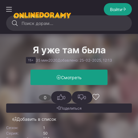
Войти
Я уже там была
35 мин
2020
Добавлено: 25-02-2025, 12:13
15+
Смотреть
0
0
0
Поделиться
Добавить в список
Сезон:
1
Серия:
50