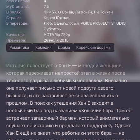
Всего серий:
4
MyDramalist:
7.5
В ролях:
Ким Ук, О Сэ-ён, Ли Хо-ён, Ли Гю-хён
Страна:
Корея Южная
В переводе:
Люб. Одноголосый, VOICE PROJECT STUDIO,
Субтитры
Качество:
HDTVRip 720p
Премьера:
26 июля 2018
Романтика
Комедия
Драма
Корейские дорамы
История повествует о Хан Е — молодой женщине,
которая переживает непростой этап в жизни после
тяжёлого разрыва с любимым человеком. Внезапно
она получает письмо от новой подруги своего
бывшего, и это заставляет её снова вспомнить о
прошлом. В поисках утешения Хан Е заходит в
необычный бар под названием «Кошачий бар». Там её
встречает загадочный бармен, который внимательно
слушает её историю и предлагает поддержку. Однако
Хан Е ещё не знает, что работники этого бара — не