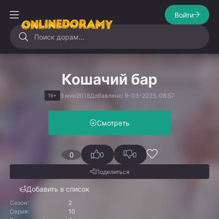
Войти
Кошачий бар
8 мин
2018
Добавлено: 9-03-2025, 08:57
16+
Смотреть
0
0
0
Поделиться
Добавить в список
Сезон:
2
Серия:
10