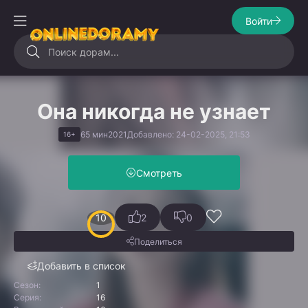
Войти
Она никогда не узнает
65 мин
2021
Добавлено: 24-02-2025, 21:53
16+
Смотреть
10
2
0
Поделиться
Добавить в список
Сезон:
1
Серия:
16