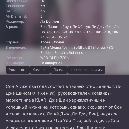
Всего серий:
16
Кинопоиск:
7.8
IMDB:
7.5
MyDramalist:
8
Режиссер:
Ли Дон-юн
В ролях:
Вон Джин-а, Роун, Ли Хён-ук, Ли Джу-бин, Ли
Гю-хан, Ван Бит-на, Ха Юн-гён, Пак Со-и, Ким
Хе-ин, Ан Сэ-ха
Страна:
Корея Южная
В переводе:
Тайм Медиа Групп, SoftBox, STEPonee, FSG
Baddest Females.Subtitles
Качество:
WEB-DLRip 720p
Премьера:
18 января 2021
Романтика
Комедия
Драма
Корейские дорамы
Сон А уже два года состоит в тайных отношениях с Ли
Джэ Шином (Ли Хён Ук), руководителем команды
маркетинга в KLAR. Джэ Шин харизматичный и
успешный мужчина, который, однако, скрывает от Сон
А свою помолвку с Ли Хё Джу (Ли Джу Бин), внучкой
основателя компании. Чхэ Хён Сын, наблюдая за Сон
А, замечает её частые встречи с Джэ Шином и