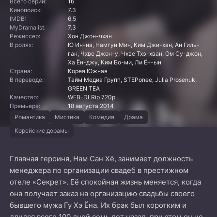
Всего серий:
16
Кинопоиск:
7.3
IMDB:
6.5
MyDramalist:
7.3
Режиссер:
Хон Джон-чхан
В ролях:
Ю Ин-на, Намгун Мин, Ким Джи-хан, Ан Гиль-
ган, Чхве Джон-у, Чхве Тхэ-хван, Ом Су-джон,
Ха Ён-джу, Ким Бо-ми, Ли Ён-ын
Страна:
Корея Южная
В переводе:
Тайм Медиа Групп, STEPonee, Julia Prosenuk,
GREEN TEA
Качество:
WEB-DLRip 720p
Премьера:
18 августа 2014
Романтика
Мистика
Комедия
Драма
Корейские дорамы
Главная героиня, Нам Сан Хё, занимает должность
менеджера по организации свадеб в престижном
отеле «Секрет». Её спокойная жизнь меняется, когда
она получает заказ на организацию свадьбы своего
бывшего мужа Гу Хэ Ёна. Их брак был коротким и
длился всего 100 дней семь лет назад, при этом он не