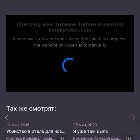
Так же смотрят:
97 мин, 2016
35 мин, 2020
Убийство в отеле для новобрачных
Я уже там была
Мистика Криминал Комедия Китайские дорамы
Романтика Комедия Драма Корейские дорамы
16+
15+