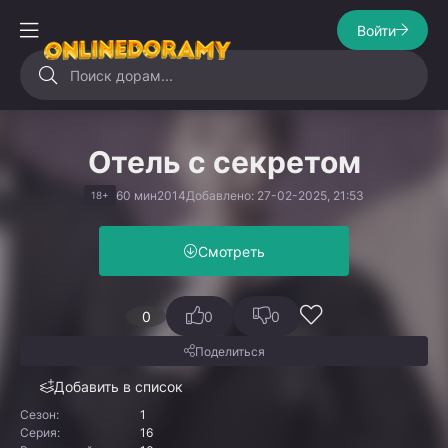
Войти
Отель с секретом
60 мин
2014
Добавлено: 27-02-2025, 21:53
18+
Смотреть
0
0
0
Поделиться
Добавить в список
Сезон:
1
Серия:
16