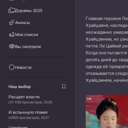
Дорамы 2025
Главная героиня Ли
Анонсы
Хуайцзиня, наследн
неожиданно умирает
Мои списки
Хуайцзинем, но узн
петле Ли Цайвэй ре
Вы смотрели
Когда она пытается
десять дней до сва
одежда её преврати
Новости
отказывается следо
Хуайцзинем, начина
Наш выбор
Расцвет власти
1 058 просмотров, 2026
И вспыхнуло пламя
855 просмотров, 202?
Цветение