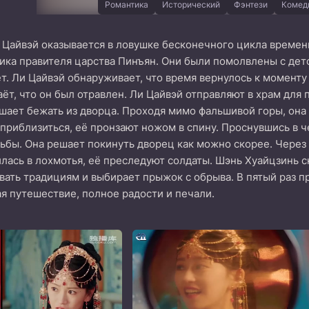
Романтика
Исторический
Фэнтези
Комед
 Цайвэй оказывается в ловушке бесконечного цикла времен
ика правителя царства Пинъян. Они были помолвлены с дет
. Ли Цайвэй обнаруживает, что время вернулось к моменту 
аёт, что он был отравлен. Ли Цайвэй отправляют в храм для
шает бежать из дворца. Проходя мимо фальшивой горы, она 
 приблизиться, её пронзают ножом в спину. Проснувшись в ч
дьбы. Она решает покинуть дворец как можно скорее. Через 
лась в лохмотья, её преследуют солдаты. Шэнь Хуайцзинь с
вать традициям и выбирает прыжок с обрыва. В пятый раз 
я путешествие, полное радости и печали.