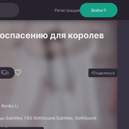
Регистрация
Войти
моспасению для королев
0
Поделиться
 Rimiko Li
Subtitles, FSG SlothSound.Subtitles, SlothSound