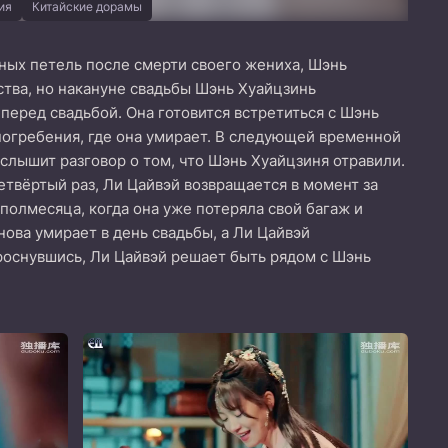
ия
Китайские дорамы
ных петель после смерти своего жениха, Шэнь
ства, но накануне свадьбы Шэнь Хуайцзинь
перед свадьбой. Она готовится встретиться с Шэнь
 погребения, где она умирает. В следующей временной
слышит разговор о том, что Шэнь Хуайцзиня отравили.
етвёртый раз, Ли Цайвэй возвращается в момент за
полмесяца, когда она уже потеряла свой багаж и
нова умирает в день свадьбы, а Ли Цайвэй
проснувшись, Ли Цайвэй решает быть рядом с Шэнь