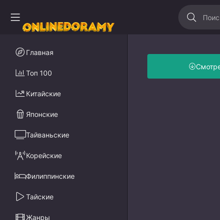
Главная
Смотр
Топ 100
Китайские
Японские
Тайваньские
Корейские
Филиппинские
Тайские
Жанры