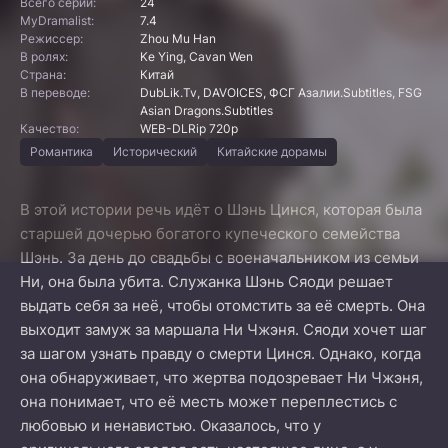
Всего серий:
24
MyDramalist:
7.4
Режиссер:
Zhou Mu Han
В ролях:
Ke Ying, Cavan Wen
Страна:
Китай
В переводе:
DubLik.Tv, DAVOICES, ФСГ Азалии.Subtitles, FSG
Asian Dragons.Subtitles
Качество:
WEB-DLRip 720p
Романтика
Исторический
Китайские дорамы
В этой истории речь идёт о Шэнь Цинся, которая была
старшей дочерью богатого купеческого семейства
Шэнь. За день до свадьбы с военачальником из семьи
Ни, она была убита. Служанка Шэнь Сяоди решает
выдать себя за неё, чтобы отомстить за её смерть. Она
выходит замуж за маршала Ни Чжэня. Сяоди хочет шаг
за шагом узнать правду о смерти Цинся. Однако, когда
она обнаруживает, что жертва подозревает Ни Чжэня,
она понимает, что её месть может переплестись с
любовью и ненавистью. Оказалось, что у