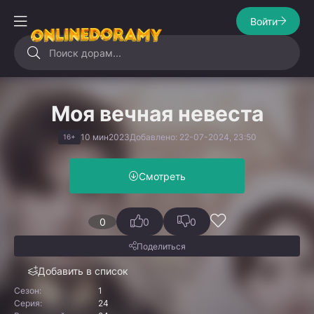
Войти
Моя вечная невеста
10 мин
2023
Добавлено: 22-07-2024, 23:50
16+
Смотреть
0
0
0
Поделиться
Добавить в список
Сезон:
1
Серия:
24