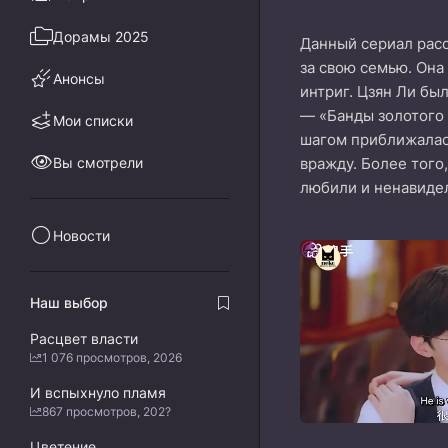
Дорамы 2025
Данный сериал расс
за свою семью. Она
Анонсы
интриг. Цзян Ли бы
— «Банды золотого 
Мои списки
шагом приближалась
Вы смотрели
вражду. Более того
любили и ненавидел
Новости
Наш выбор
Расцвет власти
1 076 просмотров, 2026
И вспыхнуло пламя
867 просмотров, 202?
Цветение