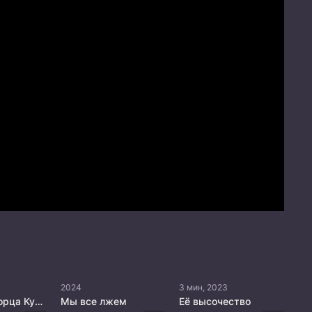
2024
3 мин, 2023
История дворца Куньнин
Мы все лжем
Её высочество