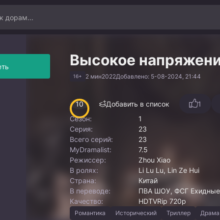
Высокое напряжен
еть
2 мин
2022
Добавлено: 5-08-2024, 21:44
16+
10
Добавить в список
1
Сезон:
1
Серия:
23
Всего серий:
23
MyDramalist:
7.5
Режиссер:
Zhou Xiao
В ролях:
Li Lu Lu, Lin Ze Hui
Страна:
Китай
В переводе:
ПВА ШОУ, ФСГ Ехидные 
Качество:
HDTVRip 720p
Романтика
Исторический
Триллер
Драма