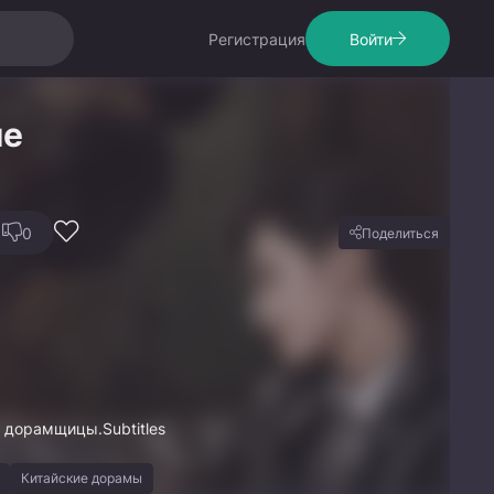
Регистрация
Войти
ие
0
Поделиться
дорамщицы.Subtitles
Китайские дорамы