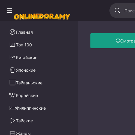
Главная
Смотр
Топ 100
Китайские
Японские
Тайваньские
Корейские
Филиппинские
Тайские
Жанры