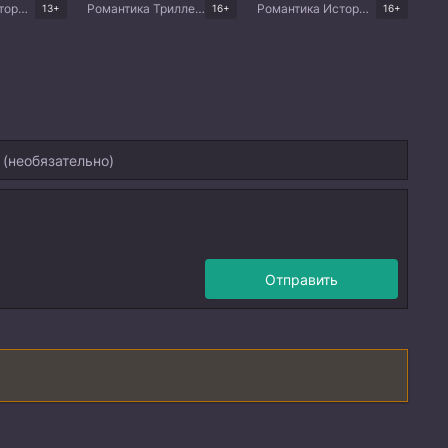
Романтика Исторический Фэнтези Драма Китайские дорамы
Романтика Триллер Драма Китайские дорамы
Романтика Исторический Драма Китайские дорамы
13+
16+
16+
Отправить