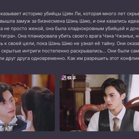
казывает историю убийцы Цзян Ли, которая много лет скры
 вышла замуж за бизнесмена Шэнь Шию, и они казались идеа
ла не просто женой, она была хладнокровным убийцей и до
тигра». Она планировала убить своего врага Чэна Чжэнъи, н
 к своей цели, пока Шэнь Шию не узнал её тайну. Они оказа
, скрытые интриги постепенно раскрывались… Они были са
и друг друга одновременно. Как им разрешить этот конфли