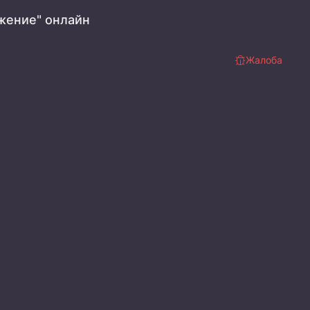
жение" онлайн
Жалоба