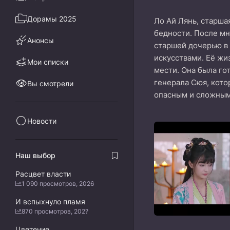
Дорамы 2025
Ло Ай Лянь, старша
бедности. После мн
Анонсы
старшей дочерью в 
искусствами. Её жи
Мои списки
мести. Она была го
генерала Сюя, кото
Вы смотрели
опасным и сложным
Новости
Наш выбор
Расцвет власти
1 090 просмотров, 2026
И вспыхнуло пламя
870 просмотров, 202?
Цветение