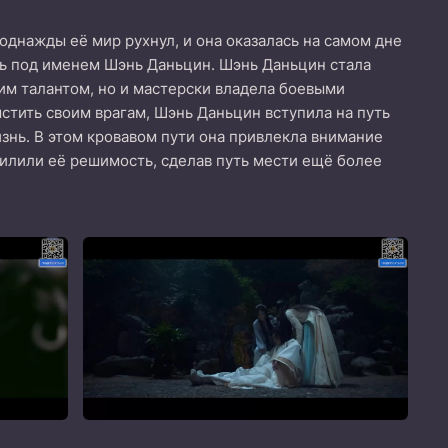
однажды её мир рухнул, и она оказалась на самом дне
нь под именем Шэнь Даньцин. Шэнь Даньцин стала
ким талантом, но и мастерски владела боевыми
мстить своим врагам, Шэнь Даньцин вступила на путь
изнь. В этом кровавом пути она привлекла внимание
силили её решимость, сделав путь мести ещё более