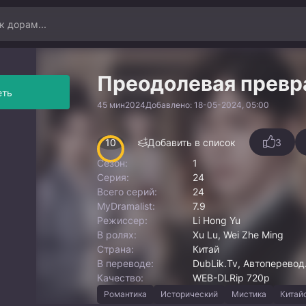
Преодолевая превр
еть
45 мин
2024
Добавлено: 18-05-2024, 05:00
10
Добавить в список
3
Сезон:
1
Серия:
24
Всего серий:
24
MyDramalist:
7.9
Режиссер:
Li Hong Yu
В ролях:
Xu Lu, Wei Zhe Ming
Страна:
Китай
В переводе:
DubLik.Tv, Автоперевод.
Качество:
WEB-DLRip 720p
Романтика
Исторический
Мистика
Китай