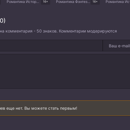
Романтика Исторический Триллер Драма Китайские дорамы
Романтика Фэнтези Комедия Драма Китайские дорамы
16+
16+
0)
на комментария - 50 знаков. Комментарии модерируются
ев еще нет. Вы можете стать первым!