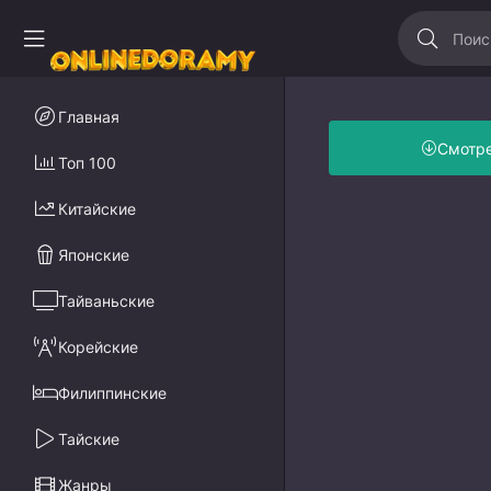
Главная
Смотр
Топ 100
Китайские
Японские
Тайваньские
Корейские
Филиппинские
Тайские
Жанры