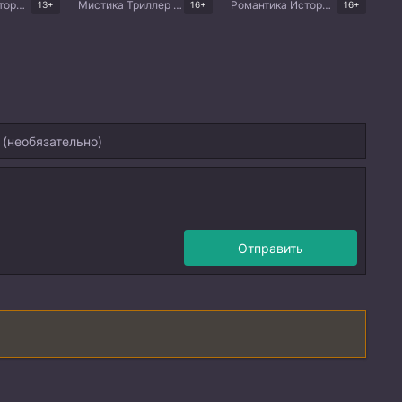
Романтика Исторический Драма Китайские дорамы
Мистика Триллер Китайские дорамы
Романтика Исторический Фэнтези Китайские дорамы
13+
16+
16+
Отправить