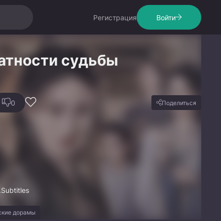
Регистрация
Войти
атности судьбы
0
Поделиться
Subtitles
ские дорамы