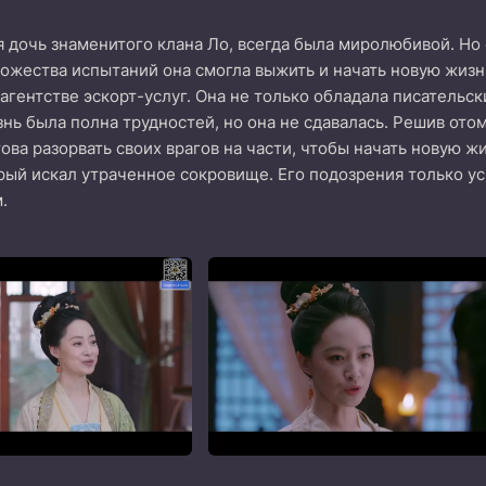
я дочь знаменитого клана Ло, всегда была миролюбивой. Но 
ожества испытаний она смогла выжить и начать новую жиз
агентстве эскорт-услуг. Она не только обладала писательс
знь была полна трудностей, но она не сдавалась. Решив ото
това разорвать своих врагов на части, чтобы начать новую ж
рый искал утраченное сокровище. Его подозрения только у
.