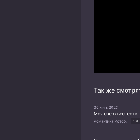
Так же смотря
30 мин, 2023
Моя сверхъестественная 
Романтика Исторический Комедия Китайские дорамы
16+