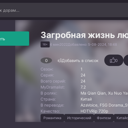
Загробная жизнь лю
еть
4 мин
2022
Добавлено: 5-08-2024, 18:48
16+
0
Добавить в список
0
Сезон:
1
Серия:
24
Всего серий:
24
MyDramalist:
7.2
В ролях:
Ma Qian Qian, Xu Nuo Ya
Страна:
Китай
В переводе:
AzaVoice, FSG Dorama_Sta
Качество:
HDTVRip 720p
Романтика
Исторический
Фэнтези
Китай