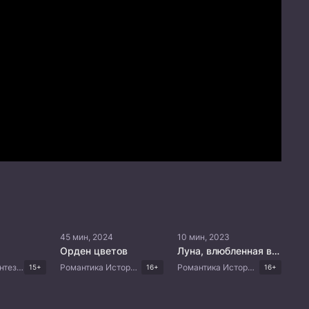
45 мин, 2024
10 мин, 2023
Орден цветов
Луна, влюбленная в звезды
Романтика Фэнтези Мистика Китайские дорамы
Романтика Исторический Фэнтези Триллер Китайские дорамы
Романтика Исторический Драма Китайские дорамы
15+
16+
16+