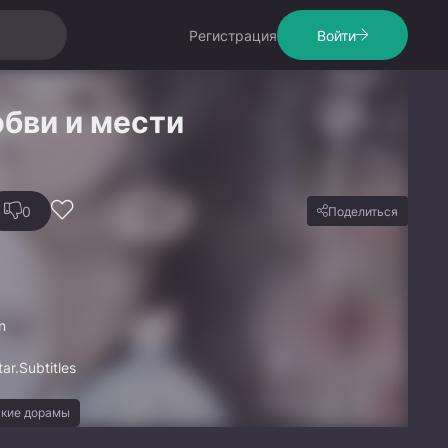
Регистрация
Войти
бви и мести
0
Поделиться
n
r.Subtitles
ские дорамы