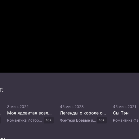
т:
3 мин, 2022
45 мин, 2023
45 мин, 2021
судьба
Моя ядовитая возлюбленная
Легенды о короле обезьян
Сы Тэн
Романтика Исторический Драма Китайские дорамы
Фэнтези Боевые искусства Китайские дорамы
16+
16+