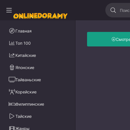
Главная
Смотр
Топ 100
Китайские
Японские
Тайваньские
Корейские
Филиппинские
Тайские
Жанры