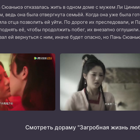
ь Сюаньюэ отказалась жить в одном доме с мужем Ли Цинмин
м, ведь она была отвергнута семьёй. Когда она уже была го
ила отца позволить ей уйти. По дороге их преследовали, и 
однять её, чтобы продолжить побег, их внезапно оглушили.
зал ей вернуться с ним, иначе будет опасно, но Пань Сюанью
Смотреть дораму "Загробная жизнь люб