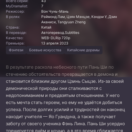
Всего серий:
43
MyDramalist:
7
Режиссер:
Вон Чунь-Мань
В ролях:
Рэймонд Лам, Цзян Мэнцзе, Кэндзи У, Дзин
Аканиси, Tangyuan Zheng
Страна:
Китай
В переводе:
Автоперевод.Subtitles
Качество:
WEB-DLRip 720p
Премьера:
13 апреля 2023
Фэнтези
Боевые искусства
Китайские дорамы
В результате раскола небесного пути Пань Ши по
стечению обстоятельств превращается в демона и
становится близким другом Цзинь Сыцзе. Из-за своей
демонической природы они сталкиваются с
недопониманием и предвзятым отношением. У него
есть мечта стать героем, но ему не удаётся добиться
успеха. После долгих усилий и трудностей он наконец
находит учителя — Яо Гуандуна, а также получает
заботу от своего ученика Фэнь Лина. Пань Ши усердно
тренируется днём и ночью, а в это время сближается