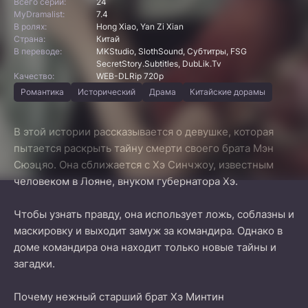
Всего серий:
24
MyDramalist:
7.4
В ролях:
Hong Xiao, Yan Zi Xian
Страна:
Китай
В переводе:
MKStudio, SlothSound, Субтитры, FSG
SecretStory.Subtitles, DubLik.Tv
Качество:
WEB-DLRip 720p
Романтика
Исторический
Драма
Китайские дорамы
В этой истории рассказывается о девушке, которая
пытается раскрыть тайну смерти своего брата Мэн
Сюэцяо. Она сближается с Хэ Синчжоу, известным
человеком в Лояне, внуком губернатора Хэ.
Чтобы узнать правду, она использует ложь, соблазны и
маскировку и выходит замуж за командира. Однако в
доме командира она находит только новые тайны и
загадки.
Почему нежный старший брат Хэ Минтин