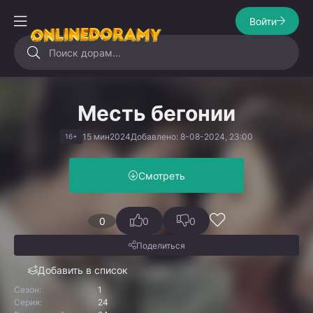
Войти
Месть бегонии
15 мин
2024
Добавлено: 8-08-2024, 23:00
16+
Смотреть
0
0
0
Поделиться
Добавить в список
Сезон:
1
Серия:
24