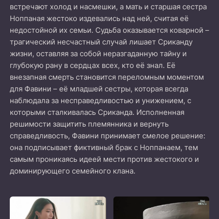
встречают холод и насмешки, а мать и старшая сестра
Ноппаная жестоко издевались над ней, считая её
недостойной их семьи. Судьба оказывается коварной –
трагический несчастный случай лишает Сриканду
жизни, оставляя за собой неразгаданную тайну и
глубокую рану в сердцах всех, кто её знал. Её
внезапная смерть становится переломным моментом
для Фавини – её младшей сестры, которая всегда
наблюдала за несправедливостью и унижением, с
которыми сталкивалась Сриканда. Исполненная
решимости защитить племянника и вернуть
справедливость, Фавини принимает смелое решение:
она подписывает фиктивный брак с Ноппанаем, тем
самым проникаясь идеей мести против жестокого и
доминирующего семейного клана.