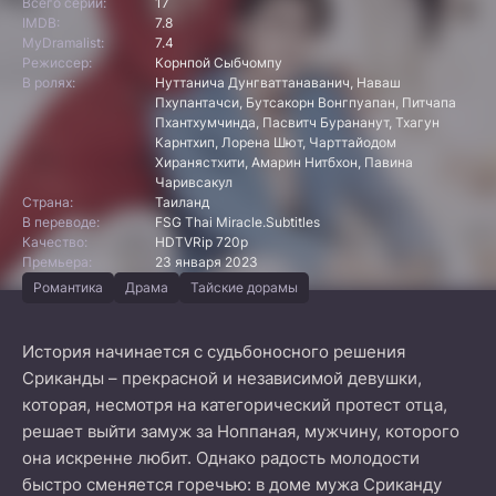
Всего серий:
17
IMDB:
7.8
MyDramalist:
7.4
Режиссер:
Корнпой Сыбчомпу
В ролях:
Нуттанича Дунгваттанаванич, Наваш
Пхупантачси, Бутсакорн Вонгпуапан, Питчапа
Пхантхумчинда, Пасвитч Бурананут, Тхагун
Карнтхип, Лорена Шют, Чарттайодом
Хиранястхити, Амарин Нитбхон, Павина
Чаривсакул
Страна:
Таиланд
В переводе:
FSG Thai Miracle.Subtitles
Качество:
HDTVRip 720p
Премьера:
23 января 2023
Романтика
Драма
Тайские дорамы
История начинается с судьбоносного решения
Сриканды – прекрасной и независимой девушки,
которая, несмотря на категорический протест отца,
решает выйти замуж за Ноппаная, мужчину, которого
она искренне любит. Однако радость молодости
быстро сменяется горечью: в доме мужа Сриканду