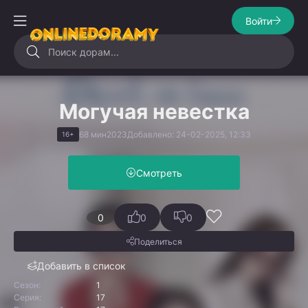
Войти
Могучая невестка
68 мин
2023
Добавлено: 24-02-2025, 12:33
16+
Смотреть
0
0
0
Поделиться
Добавить в список
Сезон:
1
Серия:
17