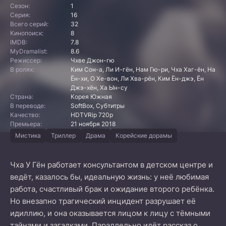
Сезон:
1
Серия:
16
Всего серий:
32
Кинопоиск:
8
IMDB:
7.8
MyDramalist:
8.6
Режиссер:
Чхве Джон-гю
В ролях:
Ким Сон-а, Ли И-гён, Нам Гю-ри, Чха Хаг-ён, На
Ён-хи, О Хе-вон, Ли Хва-рён, Ким Ён-джэ, Ён
Джэ-хён, Ха Ын-су
Страна:
Корея Южная
В переводе:
SoftBox, Субтитры
Качество:
HDTVRip 720p
Премьера:
21 ноября 2018
Мистика
Триллер
Драма
Корейские дорамы
Чха У Гён работает консультантом в детском центре и
ведёт, казалось бы, идеальную жизнь: у неё любимая
работа, счастливый брак и ожидание второго ребёнка.
Но внезапно трагический инцидент разрушает её
идиллию, и она оказывается лицом к лицу с тёмными
тайнами и загадками. Параллельно идёт рассказ о