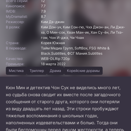
Всего серий:
12
Кинопоиск:
7.7
IMDB:
7.9
MyDramalist:
8.7
Режиссер:
Ким Дэ-джин
В ролях:
Ким Дон-ук, Ким Сон-гю, Чхэ Джон-ан, Ли Джи-
ха, О Мин-сок, Хван Ман-ик, Хан Су-ён, Ли Тхэ-
гом, Чон И-джэ, Чи Чхан
Страна:
Корея Южная
В переводе:
Тайм Медиа Групп, SoftBox, FSG White &
Black.Subtitles, ФСГ Мания.Subtitles
Качество:
WEB-DLRip 720p
Премьера:
18 марта 2022
Мистика
Триллер
Драма
Корейские дорамы
Кюн Мин и детектив Чон Сук не виделись много лет,
но судьба снова сводит их вместе после загадочного
сообщения от старого друга, которого они потеряли
из виду двадцать лет назад. Эти строки пробуждают
тяжелые воспоминания о школьных годах,
наполненных издевательствами и болью. Тогда они
были беспомощны перед лицом жестокости, а теперь