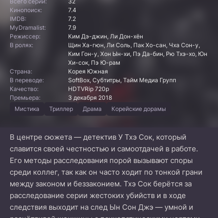
Всего серий:
32
Кинопоиск:
7.4
IMDB:
7.2
MyDramalist:
7.9
Режиссер:
Ким Дэ-джин, Ли Дон-хён
В ролях:
Щин Ха-гюн, Ли Соль, Пак Хо-сан, Чха Сон-у,
Ким Гон-у, Хон Ын-хи, Пэ Да-бин, Рю Тхэ-хо, Юн
Хи-сок, Пэ Ю-рам
Страна:
Корея Южная
В переводе:
SoftBox, Субтитры, Тайм Медиа Групп
Качество:
HDTVRip 720p
Премьера:
3 декабря 2018
Мистика
Триллер
Драма
Корейские дорамы
В центре сюжета — детектив У Тхэ Сок, который
славится своей честностью и самоотдачей в работе.
Его методы расследования порой вызывают споры
среди коллег, так как он часто ходит по тонкой грани
между законом и беззаконием. Тхэ Сок берётся за
расследование серии жестоких убийств и в ходе
следствия выходит на след Ын Сон Джэ — умной и