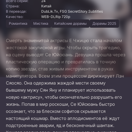
Всего серий:
24
Страна:
Китай
В переводе:
DubLik.Tv, FSG SecretStory.Subtitles
Качество:
WEB-DLRip 720p
Романтика
Мистика
Китайские дорамы
Дорамы 2025
Смерть знаменитой актрисы Е Чжицю стала началом
жестокой закулисной игры. Чтобы скрыть трагедию,
на сцену выводят Се Юйсюань. Девушка прошла через
пластическую операцию и превратилась в точную
копию звезды, став живым инструментом в руках
манипулятора. Всем этим процессом дирижирует Лэн
Сяосяо. Она одержима жаждой мести своему
бывшему мужу Сян Яну и планирует использовать
новую «актрису», чтобы окончательно разрушить его
жизнь. Попав в мир роскоши, Се Юйсюань быстро
осознает, что за блеском софитов скрывается
настоящий кошмар. Вместо аплодисментов её ждут
подстроенные аварии, яд и бесконечный шантаж.