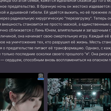
дницы богатой семьи, кажется идеальной сказкой до того м
ое предательство. В брачную ночь он жестоко издевается на
кой и душевной гибели. Ей удаётся выжить, но её прежнее 
ерез радикальную хирургическую "перезагрузку". Теперь он
я внешность становится не просто маской, а единственным
чно сближается с Линь Юнем, влиятельным и загадочным г
 личиной, она начинает свою смертельную игру. Каждый её
ое на уничтожение тех, кто разрушил её жизнь. Месть стан
я о предательстве питают её трансформацию. Однако, с каж
е только последние осколки своего прошлого "я". Она риску
 — сердцем, способным вновь воспламениться на опасном п