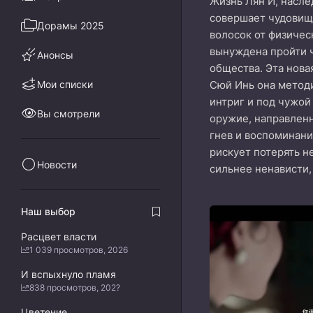
Жизнь Лян И, насле
совершает чудовищн
Дорамы 2025
волосок от физичес
вынуждена пройти ч
Анонсы
общества. Эта нова
Мои списки
Сюй Инь она методи
интриг и под чужой
Вы смотрели
оружие, направленн
гнев и воспоминани
рискует потерять н
Новости
сильнее ненависти,
Наш выбор
Расцвет власти
1 039 просмотров, 2026
И вспыхнуло пламя
838 просмотров, 202?
Цветение