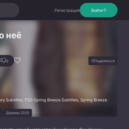
Регистрация
Войти
о неё
0
Поделиться
ry.Subtitles, FSG Spring Breeze.Subtitles, Spring Breeze
ы
Дорамы 2025