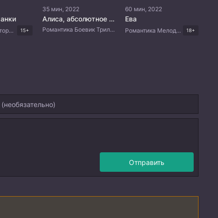
35 мин, 2022
60 мин, 2022
анки
Алиса, абсолютное оружие
Ева
Романтика Боевик Триллер Корейские дорамы
Романтика Исторический Мистика Драма Китайские дорамы
Романтика Мелодрама Драма Корейские дорамы
15+
18+
Отправить