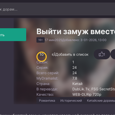
Выйти замуж вмест
еть
17 мин
2025
Добавлено: 3-01-2026, 13:00
16+
10
Добавить в список
1
Сезон:
1
Серия:
24
Всего серий:
24
MyDramalist:
7.8
Страна:
Китай
В переводе:
DubLik.Tv, FSG SecretSto
Качество:
WEB-DLRip 720p
Романтика
Исторический
Китайские дорам