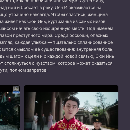
омента, как её новоиспечённый муж, Сун Чжичу,
д ней и бросает в реку. Лян И оказывается на
лицо утрачено навсегда. Чтобы спастись, женщина
а живёт как Сюй Инь, куртизанка из самых низов
 шансом начать свою изощрённую месть. Под именем
лавой преступного мира. Среди роскоши, опасных
 взгляд, каждая улыбка — тщательно спланированное
овится смыслом её существования: внутренняя боль,
дым шагом к цели и с каждой новой связью, Сюй Инь
ет столкнуться с чувством, которое может оказаться
ути, полном запретов.