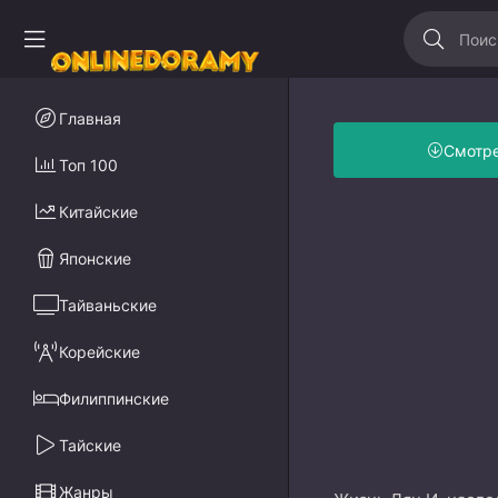
Главная
Смотр
Топ 100
Китайские
Японские
Тайваньские
Корейские
Филиппинские
Тайские
Жанры