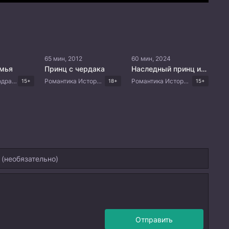
65 мин, 2012
60 мин, 2024
мья
Принц с чердака
Наследный принц исчез
Мистика Мелодрама Триллер Драма Корейские дорамы
Романтика Исторический Фэнтези Комедия Корейские дорамы
Романтика Исторический Комедия Корейские дорамы
15+
18+
15+
Отправить