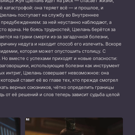
льница Жун Цзелань идёт на риск — спасает жизни,
 катастрофой: она теряет всё — и прошлое, и
 Цзелань поступает на службу во Внутреннее
 предубеждением: за ней неустанно наблюдают, а
о врача. Не боясь трудностей, Цзелань берётся за
ется на грани смерти из‑за загадочной болезни,
ичину недуга и находит способ его излечить. Вскоре
эпидемии, которая может опустошить столицу. С
 Но вместе с успехами приходят и новые опасности:
е заговорщики, использующие болезни как инструмент
ых интриг, Цзелань совершает невозможное: она
который ставит её во главе тех, кто прежде смотрел
скать верных союзников, чётко определить границы
ь от её решений и слов теперь зависит судьба целой