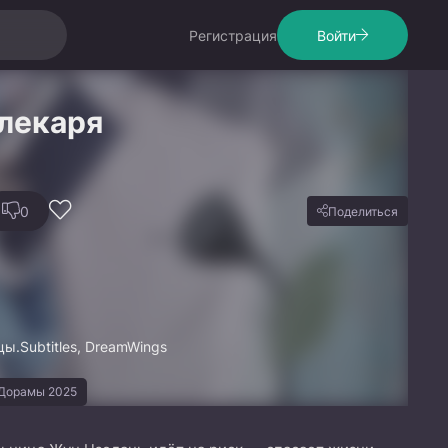
Регистрация
Войти
лекаря
0
Поделиться
.Subtitles, DreamWings
Дорамы 2025