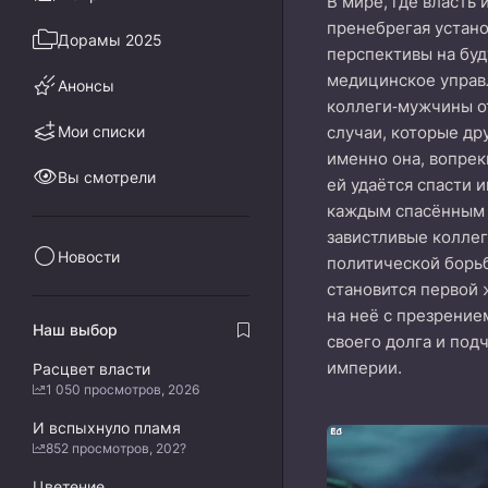
В мире, где власть
пренебрегая устано
Дорамы 2025
перспективы на буд
медицинское управл
Анонсы
коллеги‑мужчины от
Мои списки
случаи, которые др
именно она, вопрек
Вы смотрели
ей удаётся спасти 
каждым спасённым ч
завистливые коллег
Новости
политической борьб
становится первой 
на неё с презрение
Наш выбор
своего долга и под
империи.
Расцвет власти
1 050 просмотров, 2026
И вспыхнуло пламя
852 просмотров, 202?
Цветение