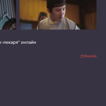
-лекаря" онлайн
Жалоба