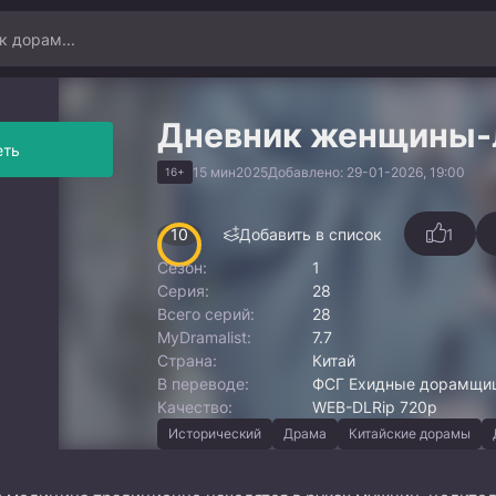
Дневник женщины-
еть
15 мин
2025
Добавлено: 29-01-2026, 19:00
16+
10
Добавить в список
1
Сезон:
1
Серия:
28
Всего серий:
28
MyDramalist:
7.7
Страна:
Китай
В переводе:
ФСГ Ехидные дорамщицы
Качество:
WEB-DLRip 720p
Исторический
Драма
Китайские дорамы