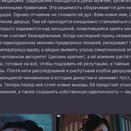
 и медицина традиционно находятся в руках мужчин, целите
вленными правилами. Эта решимость оборачивается для неё
ущее. Однако отчаяние не сломило её дух. Взяв новое имя,
ение дворца. Там ей приходится ежедневно сталкиваться с
крыто издеваются над женщиной, осмелившейся занять мест
угие считают безнадёжными. Когда наследный принц оказыва
и единодушному мнению придворных лекарей, раскрывает пр
императрицу‑вдову, а заодно выявить угрозу смертоносной 
еловеком авторитет Цзелань крепнет, а её влияние растёт.
и, готовые на всё, чтобы подорвать её репутацию, и тайны
ы. Плетя нити расследований и распутывая клубок дворцов
женщиной‑чиновником в истории династии и занимает пост, 
м. Теперь перед ней стоят новые вызовы. Ей предстоит оты
чинения, а также сохранить собственную идентичность — вед