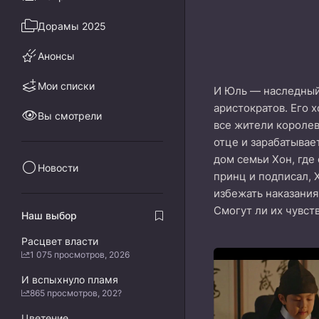
Дорамы 2025
Анонсы
Мои списки
И Юль — наследный
аристократов. Его 
Вы смотрели
все жители королев
отце и зарабатывае
дом семьи Хон, где
Новости
принц и подписал,
избежать наказания.
Смогут ли их чувст
Наш выбор
Расцвет власти
1 075 просмотров, 2026
И вспыхнуло пламя
865 просмотров, 202?
Цветение