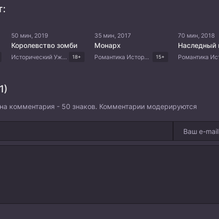
т:
50 мин, 2019
35 мин, 2017
70 мин, 2018
Королевство зомби
Монарх
Наследный 
Исторический Ужасы Триллер Корейские дорамы
Романтика Исторический Драма Корейские дорамы
18+
15+
1)
на комментария - 50 знаков. Комментарии модерируются