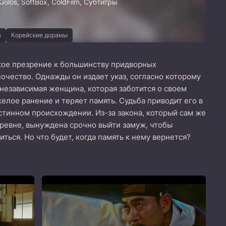
olos, SoftBox, ColdFilm, Субтитры
а
Корейские дорамы
кое презрение к большинству придворных
ночество. Однажды он издает указ, согласно которому
 независимая женщина, которая заботится о своем
елое ранение и теряет память. Судьба приводит его в
истинном происхождении. Из-за закона, который сам же
ревне, вынуждена срочно выйти замуж, чтобы
ться. Но что будет, когда память к нему вернется?