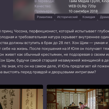
В переводе:
Тайм Медиа Групп, KinoG
Качество:
WEB-DLRip 720p
Премьера:
10 сентября 2018
Романтика
Исторический
Комедия
Драм
 принц Чосона, перфекционист, который испытывает глубо
холодная и требовательная натура скрывает внутреннее оди
ства должны вступить в брак до 28 лет. Хон Щим — умная и
т себе на жизнь. После покушения на И Юля он получает тяж
 он живет как обычный крестьянин, не подозревая о своем 
 Хон Щим, будучи самой старшей незамужней женщиной в де
 Не зная, кто он на самом деле, И Юль предлагает ей пожени
ва выстоять перед правдой и дворцовыми интригами?