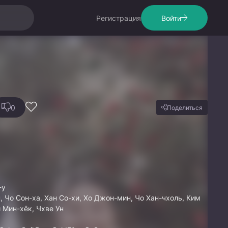
Регистрация
Войти
0
Поделиться
-у
, Чо Сон-ха, Хан Со-хи, Хо Джон-мин, Чо Хан-чхоль, Ким
 Мин-хёк, Чхве Ун