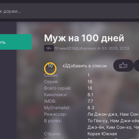
Муж на 100 дней
еть
70 мин
2018
Добавлено: 4-03-2025, 22:53
18+
10
Добавить в список
2
Сезон:
1
Серия:
16
Всего серий:
16
Кинопоиск:
8.1
IMDB:
7.7
MyDramalist:
8.3
Режиссер:
Ли Джон-джэ, Нам Сон
В ролях:
То Гён-су, Нам Джи-хён
Джэ-ён, Ким Сон-хо, Чи
Страна:
Корея Южная