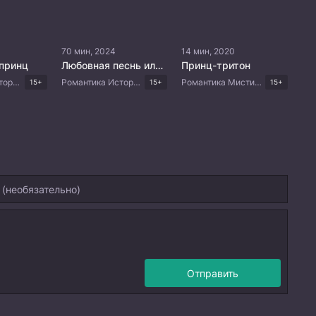
70 мин, 2024
14 мин, 2020
принц
Любовная песнь иллюзий
Принц-тритон
Романтика Исторический Драма Корейские дорамы
Романтика Исторический Фэнтези Драма Корейские дорамы
Романтика Мистика Драма Корейские дорамы
15+
15+
15+
Отправить