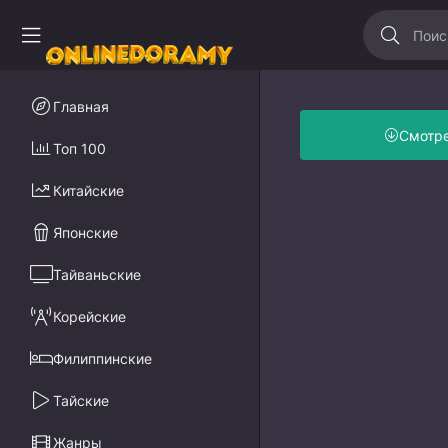
Главная
Смотр
Топ 100
Китайские
Японские
Тайваньские
Корейские
Филиппинские
Тайские
Жанры