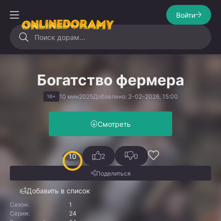
Войти
Богатство фермера
10 мин
2025
Добавлено: 2-02-2026, 15:00
16+
Смотреть
10
2
0
Поделиться
Добавить в список
Сезон:
1
Серия:
24