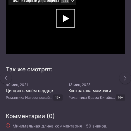
Так же смотрят:
40 мин, 2021
13 мин, 2023
Цинцин в моём сердце
Контратака мамочки
Романтика Исторический Фэнтези Китайские дорамы
Романтика Драма Китайские дорамы
16+
16+
Комментарии (0)
Минимальная длина комментария - 50 знаков.