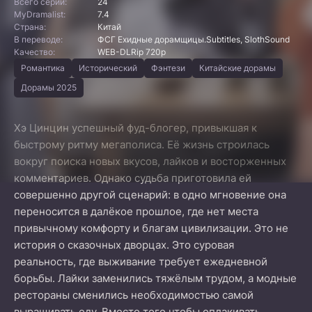
Всего серий:
24
MyDramalist:
7.4
Страна:
Китай
В переводе:
ФСГ Ехидные дорамщицы.Subtitles, SlothSound
Качество:
WEB-DLRip 720p
Романтика
Исторический
Фэнтези
Китайские дорамы
Дорамы 2025
Хэ Цинцин успешный фуд-блогер, привыкшая к
быстрому ритму мегаполиса. Её жизнь строилась
вокруг поиска новых вкусов, лайков и восторженных
комментариев. Однако судьба приготовила ей
совершенно другой сценарий: в одно мгновение она
переносится в далёкое прошлое, где нет места
привычному комфорту и благам цивилизации. Это не
история о сказочных дворцах. Это суровая
реальность, где выживание требует ежедневной
борьбы. Лайки заменились тяжёлым трудом, а модные
рестораны сменились необходимостью самой
выращивать еду. Вместо того чтобы оплакивать