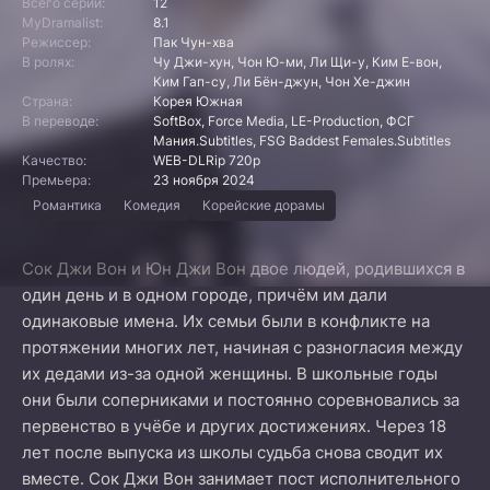
Всего серий:
12
MyDramalist:
8.1
Режиссер:
Пак Чун-хва
В ролях:
Чу Джи-хун, Чон Ю-ми, Ли Щи-у, Ким Е-вон,
Ким Гап-су, Ли Бён-джун, Чон Хе-джин
Страна:
Корея Южная
В переводе:
SoftBox, Force Media, LE-Production, ФСГ
Мания.Subtitles, FSG Baddest Females.Subtitles
Качество:
WEB-DLRip 720p
Премьера:
23 ноября 2024
Романтика
Комедия
Корейские дорамы
Сок Джи Вон и Юн Джи Вон двое людей, родившихся в
один день и в одном городе, причём им дали
одинаковые имена. Их семьи были в конфликте на
протяжении многих лет, начиная с разногласия между
их дедами из-за одной женщины. В школьные годы
они были соперниками и постоянно соревновались за
первенство в учёбе и других достижениях. Через 18
лет после выпуска из школы судьба снова сводит их
вместе. Сок Джи Вон занимает пост исполнительного