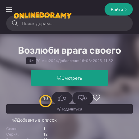
Войти
Возлюби врага своего
70 мин
2024
Добавлено: 16-03-2025, 11:32
15+
Смотреть
10
2
0
Поделиться
Добавить в список
Сезон:
1
Серия:
12