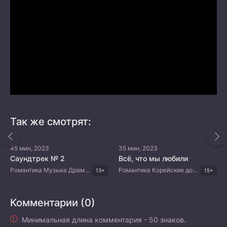
Так же смотрят:
45 мин, 2023
35 мин, 2023
Саундтрек № 2
Всё, что мы любили
Романтика Музыка Драма Корейские дорамы
Романтика Корейские дорамы
13+
15+
Комментарии (0)
Минимальная длина комментария - 50 знаков.