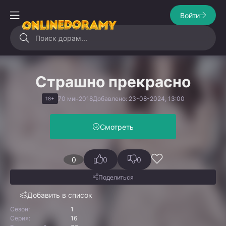
Войти
Страшно прекрасно
70 мин
2018
Добавлено: 23-08-2024, 13:00
18+
Смотреть
0
0
0
Поделиться
Добавить в список
Сезон:
1
Серия:
16