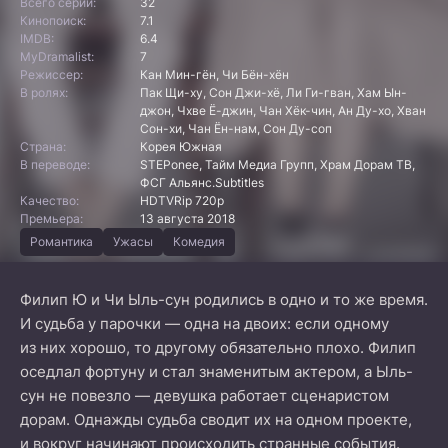
Всего серий:
32
Кинопоиск:
7.1
IMDB:
6.4
MyDramalist:
7
Режиссер:
Кан Мин-гён, Чи Бён-хён
В ролях:
Пак Щи-ху, Сон Джи-хё, Ли Ги-гван, Хам Ын-
джон, Чхве Ё-джин, Чан Хёк-чин, Ан Ду-хо, Хван
Сон-хи, Чан Ён-нам, Сон Ду-соп
Страна:
Корея Южная
В переводе:
STEPonee, Тайм Медиа Групп, Храм Дорам ТВ,
ФСГ Альянс.Subtitles
Качество:
HDTVRip 720p
Премьера:
13 августа 2018
Романтика
Ужасы
Комедия
Филип Ю и Чи Ыль-сун родились в одно и то же время.
И судьба у парочки — одна на двоих: если одному
из них хорошо, то другому обязательно плохо. Филип
оседлал фортуну и стал знаменитым актером, а Ыль-
сун не повезло — девушка работает сценаристом
дорам. Однажды судьба сводит их на одном проекте,
и вокруг начинают происходить странные события.