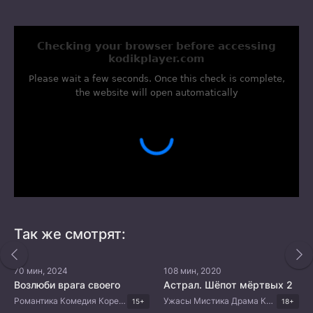
Так же смотрят:
70 мин, 2024
108 мин, 2020
Возлюби врага своего
Астрал. Шёпот мёртвых 2
Романтика Комедия Корейские дорамы
Ужасы Мистика Драма Корейские дорамы
15+
18+