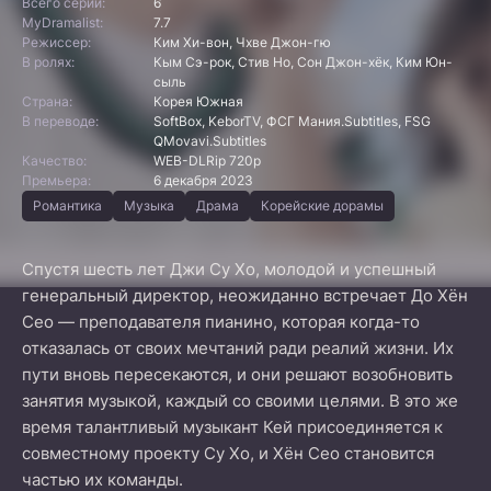
Всего серий:
6
MyDramalist:
7.7
Режиссер:
Ким Хи-вон, Чхве Джон-гю
В ролях:
Кым Сэ-рок, Стив Но, Сон Джон-хёк, Ким Юн-
сыль
Страна:
Корея Южная
В переводе:
SoftBox, KeborTV, ФСГ Мания.Subtitles, FSG
QMovavi.Subtitles
Качество:
WEB-DLRip 720p
Премьера:
6 декабря 2023
Романтика
Музыка
Драма
Корейские дорамы
Спустя шесть лет Джи Су Хо, молодой и успешный
генеральный директор, неожиданно встречает До Хён
Сео — преподавателя пианино, которая когда-то
отказалась от своих мечтаний ради реалий жизни. Их
пути вновь пересекаются, и они решают возобновить
занятия музыкой, каждый со своими целями. В это же
время талантливый музыкант Кей присоединяется к
совместному проекту Су Хо, и Хён Сео становится
частью их команды.