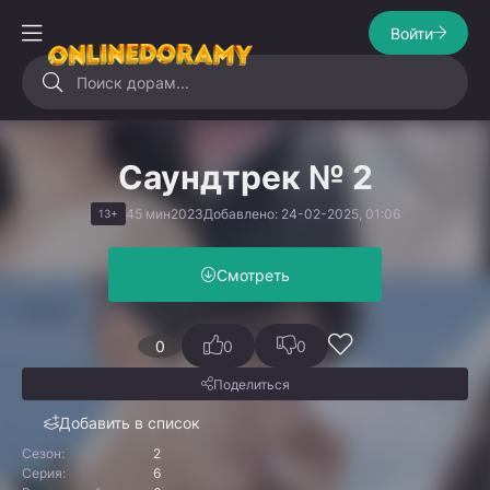
Войти
Саундтрек № 2
45 мин
2023
Добавлено: 24-02-2025, 01:06
13+
Смотреть
0
0
0
Поделиться
Добавить в список
Сезон:
2
Серия:
6