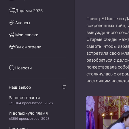
Дорамы 2025
Принц Е Цинге из Д
Анонсы
сокровенных тайн, 
вынужденного союза
Мои списки
Старые обиды между
смерть, чтобы изба
Вы смотрели
встретила свою мла
разобраться с дело
пожертвовала собой
Новости
столкнулась с огро
настоящим наследн
Наш выбор
Расцвет власти
1 064 просмотров, 2026
И вспыхнуло пламя
856 просмотров, 202?
Цветение