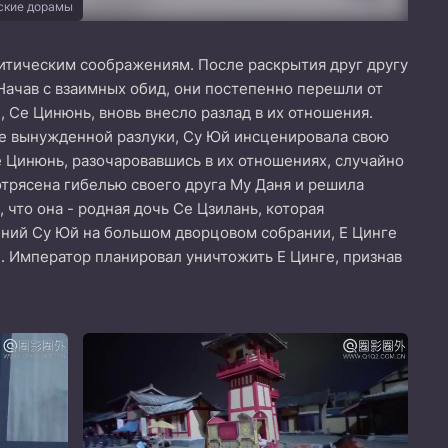
ские дорамы
литическим соображениям. После раскрытия друг другу
Начав с взаимных обид, они постепенно перешли от
 Се Цинюнь, вновь внесло разлад в их отношения.
ле вынужденной разлуки, Су Юй инсценировала свою
Се Цинюнь, разочаровавшись в их отношениях, случайно
трясена гибелью своего друга Му Даня и решила
 что она - родная дочь Се Цзилань, которая
чений Су Юй на большом дворцовом собрании, Е Цинге
. Император планировал уничтожить Е Цинге, признав