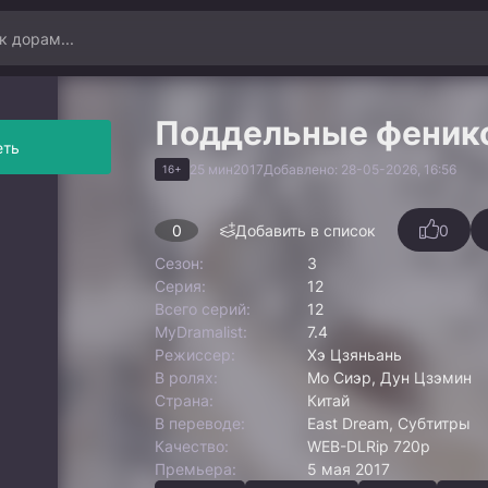
Поддельные феник
еть
25 мин
2017
Добавлено: 28-05-2026, 16:56
16+
0
Добавить в список
0
Сезон:
3
Серия:
12
Всего серий:
12
MyDramalist:
7.4
Режиссер:
Хэ Цзяньань
В ролях:
Мо Сиэр, Дун Цзэмин
Страна:
Китай
В переводе:
East Dream, Субтитры
Качество:
WEB-DLRip 720p
Премьера:
5 мая 2017