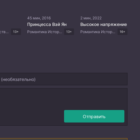
45 мин, 2016
2 мин, 2022
Принцесса Вэй Ян
Высокое напряжение
Боевые искусства Китайские дорамы
Романтика Исторический Драма Китайские дорамы
Романтика Исторический Триллер Драма Китайские дорамы
13+
13+
16+
Отправить