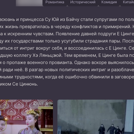
Романтика
Исторический
Комедия
Китай
асюань и принцесса Су Юй из Бэйчу стали супругами по по
их жизнь превратилась в череду конфликтов и примирений. 
 к искренним чувствам. Появление давней подруги Е Цинге,
 их государствами только усугубили страдания пары. Пос
виться от интриг вокруг себя, и воссоединилась с Е Цинге. 
дшую коллегу Хэ Ляньцзюй. Тем временем, Е Цинге была по
м о пропаже военного провианта. Однако вскоре выяснилось,
 ради неё. В разгар новых политических интриг и разобла
мными трудностями, когда её ошибочно обвинили в заговоре
иком Се Цинюнь.