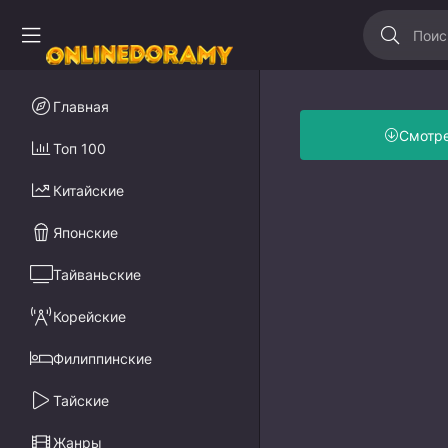
Главная
Смотр
Топ 100
Китайские
Японские
Тайваньские
Корейские
Филиппинские
Тайские
Жанры