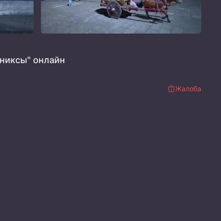
никсы" онлайн
Жалоба