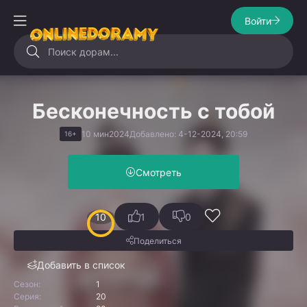
Войти
Бесконечность с тобой
10 мин
2024
Добавлено: 4-12-2024, 20:59
16+
Смотреть
10
1
0
Поделиться
Добавить в список
Сезон:
1
Серия:
20