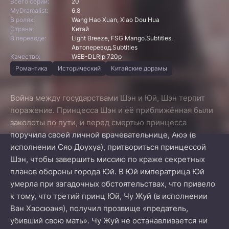
Всего серий:
20
MyDramalist:
6.8
В ролях:
Wang Hao Xuan, Xiao Dou Hua
Страна:
Китай
В переводе:
Light Breeze, FSG Mango.Subtitles,
Автоперевод.Subtitles
Качество:
WEB-DLRip 720p
Романтика
Исторический
Китайские дорамы
Война между государствами Шэн и Юй, Шэн терпит
поражение. Принцесса Шэн и её приближённая были
заколоты по пути, и перед смертью принцесса
поручила своей личной врачевательнице, Аюэ (в
исполнении Сяо Доухуа), притвориться принцессой
Шэн, чтобы завершить миссию по краже секретных
планов обороны города Юй. В Юй императрица Юй
умерла при загадочных обстоятельствах, что привело
к тому, что третий принц Юй, Чу Жуй (в исполнении
Ван Хаосюаня), получил прозвище «предатель,
убивший свою мать». Чу Жуй не останавливается ни