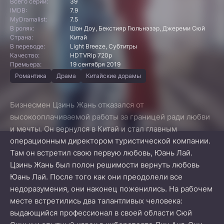
Всего серий:
39
IMDB:
7.9
MyDramalist:
7.5
В ролях:
Шон Доу, Бекстияр Гюльнэзэр, Джереми Сюй
Страна:
Китай
В переводе:
Light Breeze, Субтитры
Качество:
HDTVRip 720p
Премьера:
19 сентября 2019
Романтика
Драма
Китайские дорамы
Бизнесмен Цзинь Жань отказался от
высокооплачиваемой работы за границей ради любви
и мечты. Он вернулся в Китай и стал главным
операционным директором туристической компании.
Там он встретил свою первую любовь, Юань Лай.
Цзинь Жань был полон решимости вернуть любовь
Юань Лай. После того как они преодолели все
недоразумения, они наконец поженились. На рабочем
месте встретились два талантливых человека:
выдающийся профессионал в своей области Сюй