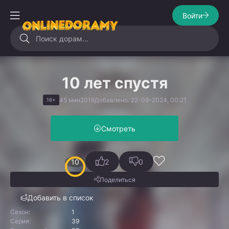
Войти
10 лет спустя
45 мин
2019
Добавлено: 22-09-2024, 00:21
16+
Смотреть
10
2
0
Поделиться
Добавить в список
Сезон:
1
Серия:
39