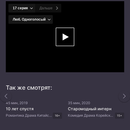
Так же смотрят:
45 мин, 2019
35 мин, 2020
10 лет спустя
Старомодный интерн
Романтика Драма Китайские дорамы
Комедия Драма Корейские дорамы
16+
15+