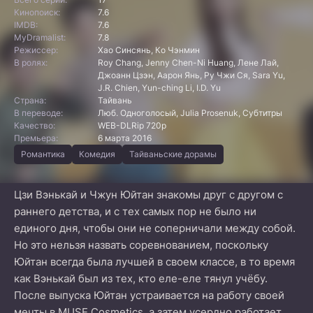
Кинопоиск:
7.6
IMDB:
7.6
MyDramalist:
7.8
Режиссер:
Хао Синсянь, Ко Чэнмин
В ролях:
Roy Chang, Jenny Chen-Ni Huang, Лене Лай,
Джоанн Цзэн, Аарон Янь, Ру Чжи Ся, Sara Yu,
J.R. Chien, Yun-ching Li, I.D. Yu
Страна:
Тайвань
В переводе:
Люб. Одноголосый, Julia Prosenuk, Субтитры
Качество:
WEB-DLRip 720p
Премьера:
6 марта 2016
Романтика
Комедия
Тайваньские дорамы
Цзи Вэнькай и Чжун Юйтан знакомы друг с другом с
раннего детства, и с тех самых пор не было ни
единого дня, чтобы они не соперничали между собой.
Но это нельзя назвать соревнованием, поскольку
Юйтан всегда была лучшей в своем классе, в то время
как Вэнькай был из тех, кто еле-еле тянул учёбу.
После выпуска Юйтан устраивается на работу своей
мечты в MUSE Cosmetics, а затем усердно работает,