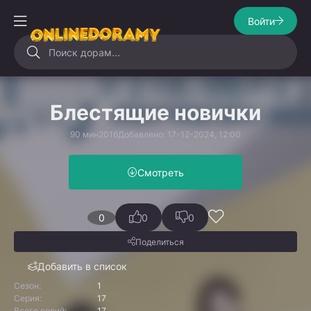
Войти
Блестящие новички
90 мин
2016
Добавлено: 17-12-2024, 12:00
Смотреть
0
0
0
Поделиться
Добавить в список
Сезон:
1
Серия:
17
Всего серий:
17