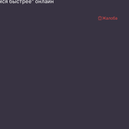
мся быстрее" онлайн
Жалоба