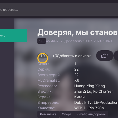
Доверяя, мы стано
еть
45 мин
2023
Добавлено: 19-07-2024, 10:40
13+
10
Добавить в список
2
Сезон:
1
Серия:
22
Всего серий:
22
MyDramalist:
7.6
Режиссер:
Huang Ying Xiang
В ролях:
Zhai Zi Lu, Ko Chia Yen
Страна:
Китай
В переводе:
DubLik.Tv, LE-Production
Качество:
WEB-DLRip 720p
Романтика
Спорт
Китайские дорамы