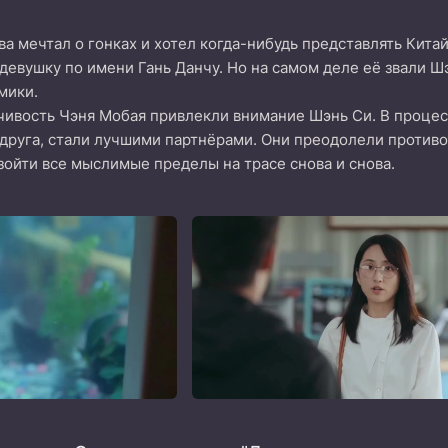
ва мечтал о гонках и хотел когда-нибудь представлять Кит
 девушку по имени Гань Данчу. Но на самом деле её звали 
мики.
чивость Чэня Мобая привлекли внимание Шэнь Си. В проце
 друга, стали лучшими партнёрами. Они преодолели против
зойти все мыслимые пределы на трасе снова и снова.