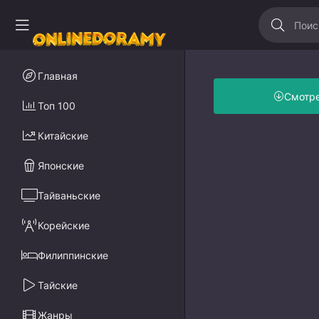
Главная
Смотр
Топ 100
Китайские
Японские
Тайваньские
Корейские
Филиппинские
Тайские
Жанры