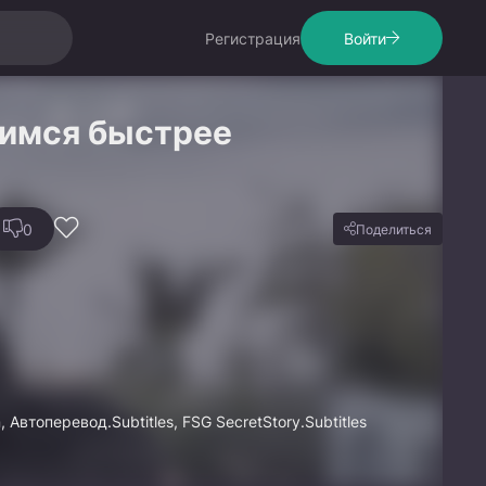
Регистрация
Войти
вимся быстрее
0
Поделиться
, Автоперевод.Subtitles, FSG SecretStory.Subtitles